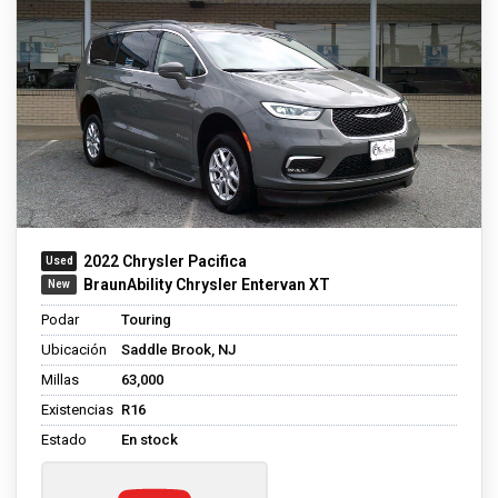
2022 Chrysler Pacifica
BraunAbility Chrysler Entervan XT
Podar
Touring
Ubicación
Saddle Brook, NJ
Millas
63,000
Existencias
R16
Estado
En stock