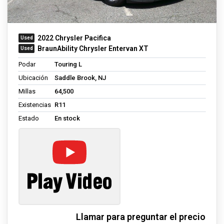
2022 Chrysler Pacifica
BraunAbility Chrysler Entervan XT
Podar
Touring L
Ubicación
Saddle Brook, NJ
Millas
64,500
Existencias
R11
Estado
En stock
Llamar para preguntar el precio