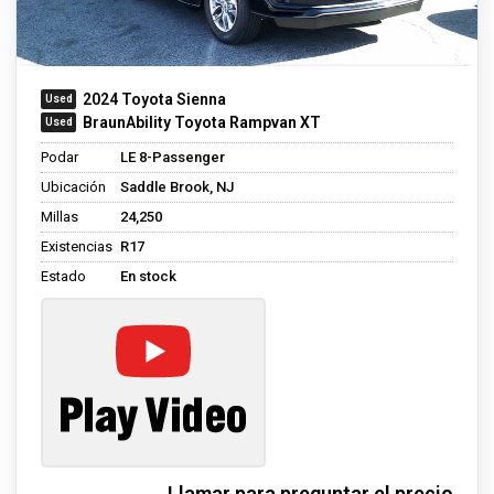
2024 Toyota Sienna
BraunAbility Toyota Rampvan XT
Podar
LE 8-Passenger
Ubicación
Saddle Brook, NJ
Millas
24,250
Existencias
R17
Estado
En stock
Llamar para preguntar el precio