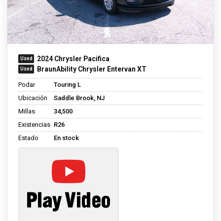
2024 Chrysler Pacifica
BraunAbility Chrysler Entervan XT
Podar
Touring L
Ubicación
Saddle Brook, NJ
Millas
34,500
Existencias
R26
Estado
En stock