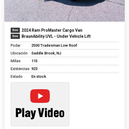
2024 Ram ProMaster Cargo Van
BraunAbility UVL - Under Vehicle Lift
Podar
2500 Tradesman Low Roof
Ubicación
Saddle Brook, NJ
Millas
115
Existencias
923
Estado
En stock