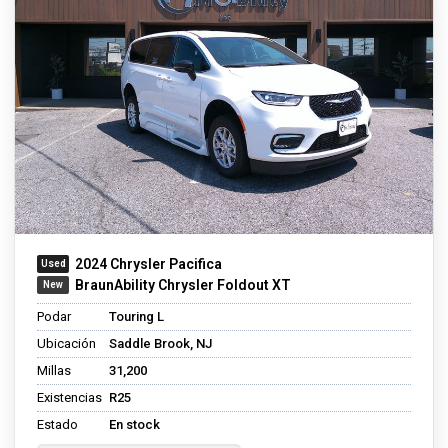
2024 Chrysler Pacifica
BraunAbility Chrysler Foldout XT
Podar
Touring L
Ubicación
Saddle Brook, NJ
Millas
31,200
Existencias
R25
Estado
En stock