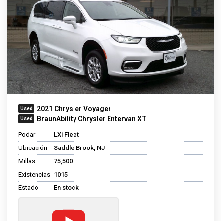
2021 Chrysler Voyager
BraunAbility Chrysler Entervan XT
Podar
LXi Fleet
Ubicación
Saddle Brook, NJ
Millas
75,500
Existencias
1015
Estado
En stock