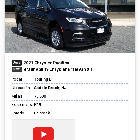
2021 Chrysler Pacifica
BraunAbility Chrysler Entervan XT
Podar
Touring L
Ubicación
Saddle Brook, NJ
Millas
70,500
Existencias
R19
Estado
En stock