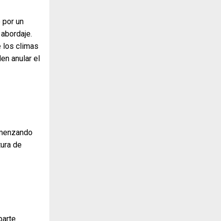
 por un
 abordaje.
e los climas
en anular el
comenzando
tura de
parte