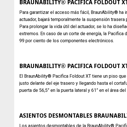
BRAUNABILITY® PACIFICA FOLDOUT X
Para garantizar el acceso más fácil, BraunAbility® ha i
actuador, bajará temporalmente la suspensión trasera pa
Para prolongar la vida útil del actuador, se lo ha diseñ
extremos. En caso de un corte de energía, la Pacifica
99 por ciento de los componentes electrónicos.
BRAUNABILITY® PACIFICA FOLDOUT X
El BraunAbility® Pacifica Foldout XT tiene un piso qu
justo delante del eje trasero y llegando hasta el cort
puerta de 56,5” en la puerta lateral y 61” en el área de
ASIENTOS DESMONTABLES BRAUNABILI
Los asientos desmontables de la BraunAbility® Pacific