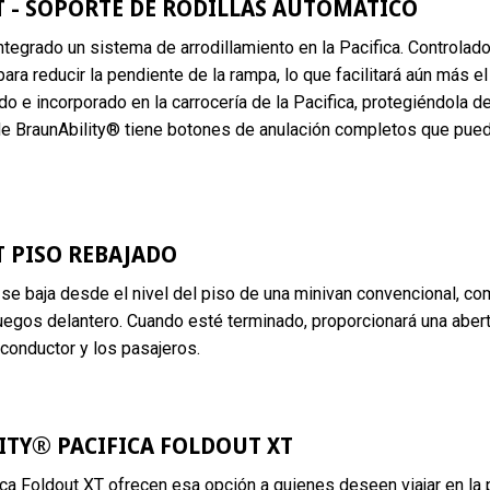
T - SOPORTE DE RODILLAS AUTOMÁTICO
ntegrado un sistema de arrodillamiento en la Pacifica. Controlado
ra reducir la pendiente de la rampa, lo que facilitará aún más el
ado e incorporado en la carrocería de la Pacifica, protegiéndola d
 de BraunAbility® tiene botones de anulación completos que pued
T PISO REBAJADO
e se baja desde el nivel del piso de una minivan convencional, 
afuegos delantero. Cuando esté terminado, proporcionará una aber
l conductor y los pasajeros.
TY® PACIFICA FOLDOUT XT
a Foldout XT ofrecen esa opción a quienes deseen viajar en la 