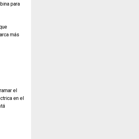
abina para
 que
 marca más
ramar el
ctrica en el
stá