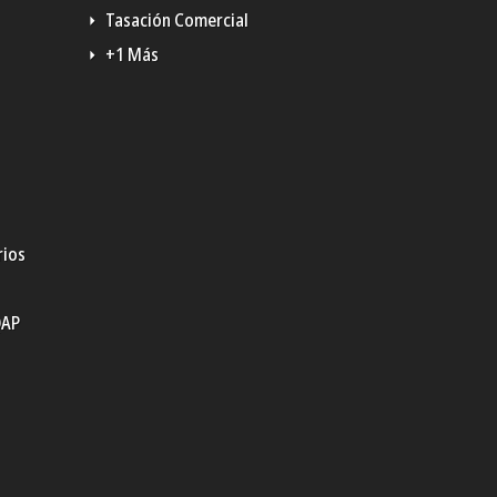
Tasación Comercial
+1 Más
rios
QAP