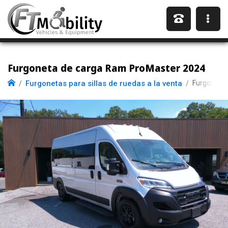
Furgoneta de carga Ram ProMaster 2024
Furgonetas para sillas de ruedas a la venta
Furgoneta 