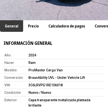
General
Precio
Calculadora de pagos
Conver
INFORMACIÓN GENERAL
Año:
2024
Hacer:
Ram
Modelo:
ProMaster Cargo Van
Conversión:
BraunAbility UVL - Under Vehicle Lift
VIN:
3C6LRVPG1RE106018
Condición:
Nuevo / Nuevo
Exterior:
Capa transparente metalizada plateada
brillante