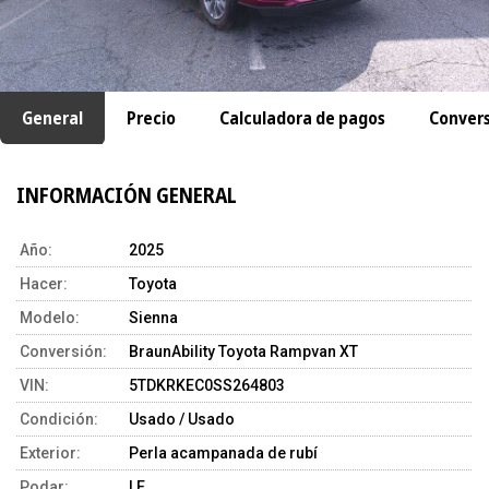
General
Precio
Calculadora de pagos
Conver
INFORMACIÓN GENERAL
Año:
2025
Hacer:
Toyota
Modelo:
Sienna
Conversión:
BraunAbility Toyota Rampvan XT
VIN:
5TDKRKEC0SS264803
Condición:
Usado / Usado
Exterior:
Perla acampanada de rubí
Podar:
LE