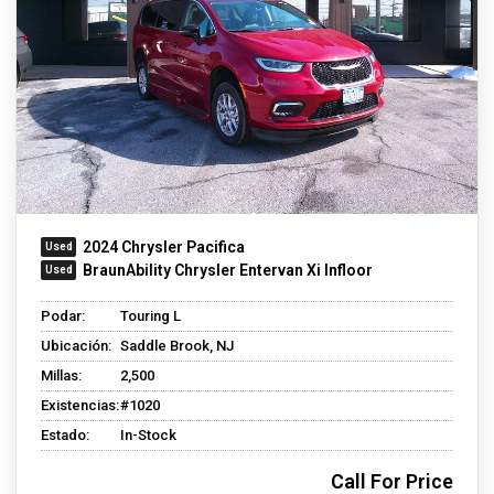
2024 Chrysler Pacifica
BraunAbility Chrysler Entervan Xi Infloor
Podar:
Touring L
Ubicación:
Saddle Brook, NJ
Millas:
2,500
Existencias:
#1020
Estado:
In-Stock
Call For Price