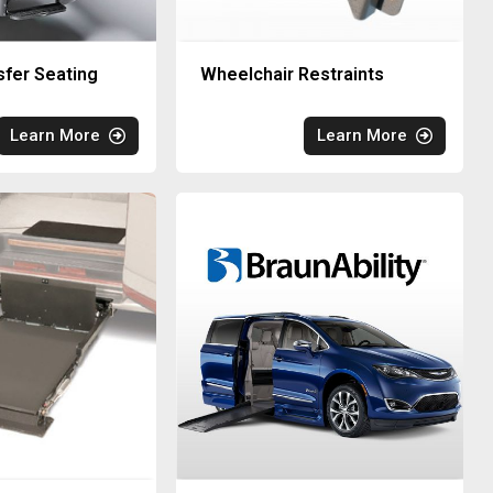
sfer Seating
Wheelchair Restraints
Learn More
Learn More