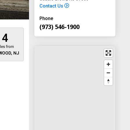
Contact Us
Phone
(973) 546-1900
4
les from
WOOD, NJ
 away
y
way 46
, New
-1900
on