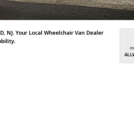
 NJ. Your Local Wheelchair Van Dealer
ility.
mi
ALL
About 473 miles
FTMobilit
255 US High
West
Saddle Brook
Jersey
07663
(973) 546
Location
Informati