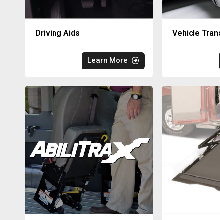
Driving Aids
Vehicle Tran
Learn More