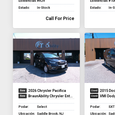
Existencias:
#R29
Existencias:
#10
Estado:
In-Stock
Estado:
In-
Call For Price
2026 Chrysler Pacifica
2015 Dod
BraunAbility Chrysler Entervan XT
VMI Dodg
Podar:
Select
Podar:
SXT
Ubicación:
Saddle Brook, NJ
Ubicación:
Sad