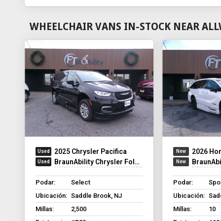
WHEELCHAIR VANS IN-STOCK NEAR ALL
2025 Chrysler Pacifica
2026 Ho
BraunAbility Chrysler Foldout XT
BraunAbilit
Podar:
Select
Podar:
Spo
Ubicación:
Saddle Brook, NJ
Ubicación:
Sad
Millas:
2,500
Millas:
10