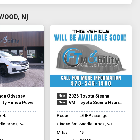
WOOD, NJ
nda Odyssey
2026 Toyota Sienna
y Honda Power Infloor
VMI Toyota Sienna Hybrid - Rear Entry - FWD
rt-L
Podar:
LE 8-Passenger
dle Brook, NJ
Ubicación:
Saddle Brook, NJ
Millas:
15