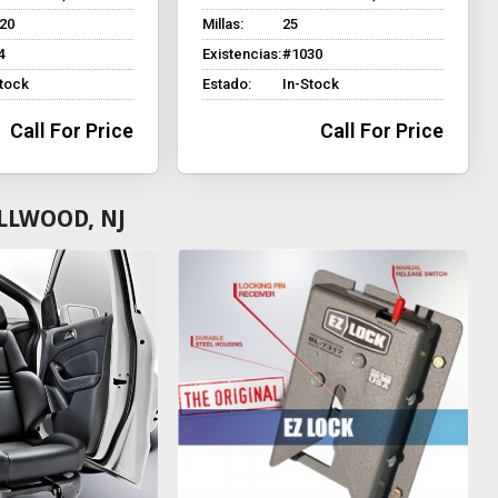
220
Millas:
25
4
Existencias:
#1030
Stock
Estado:
In-Stock
Call For Price
Call For Price
LLWOOD, NJ