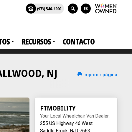
(973) 546-1900
ES
TOS
RECURSOS
CONTACTO
n ALLWOOD, NJ
Imprimir página
FTMOBILITY
Your Local Wheelchair Van Dealer:
255 US Highway 46 West
Saddle Brook, NJ 07663