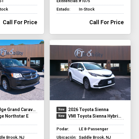
61
Existencias:
#1075
Stock
Estado:
In-Stock
Call For Price
Call For Price
ge Grand Caravan
2026 Toyota Sienna
e Northstar E
VMI Toyota Sienna Hybrid - Rear Entry - FWD
Podar:
LE 8-Passenger
dle Brook, NJ
Ubicación:
Saddle Brook, NJ