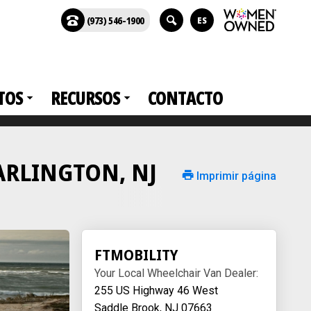
(973) 546-1900
ES
TOS
RECURSOS
CONTACTO
n ARLINGTON, NJ
Imprimir página
FTMOBILITY
Your Local Wheelchair Van Dealer:
255 US Highway 46 West
Saddle Brook, NJ 07663