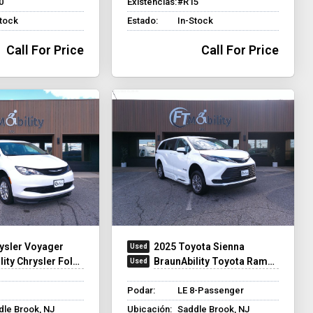
0
Existencias:
#R15
Stock
Estado:
In-Stock
Call For Price
Call For Price
ysler Voyager
2025 Toyota Sienna
y Chrysler Foldout XT
BraunAbility Toyota Rampvan XT
Podar:
LE 8-Passenger
dle Brook, NJ
Ubicación:
Saddle Brook, NJ