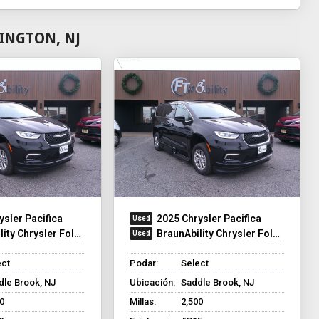
INGTON, NJ
ysler Pacifica
2025 Chrysler Pacifica
y Chrysler Foldout XT
BraunAbility Chrysler Foldout XT
ect
Podar:
Select
dle Brook, NJ
Ubicación:
Saddle Brook, NJ
0
Millas:
2,500