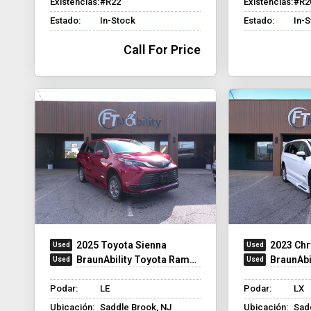
Existencias:
#R22
Existencias:
#R2
Estado:
In-Stock
Estado:
In-
Call For Price
2025 Toyota Sienna
2023 Chr
BraunAbility Toyota Rampvan XT
BraunAbilit
Podar:
LE
Podar:
LX
Ubicación:
Saddle Brook, NJ
Ubicación:
Sad