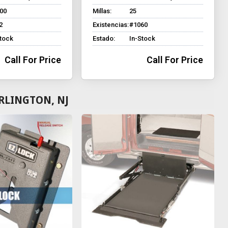
600
Millas:
25
2
Existencias:
#1060
Stock
Estado:
In-Stock
Call For Price
Call For Price
RLINGTON, NJ