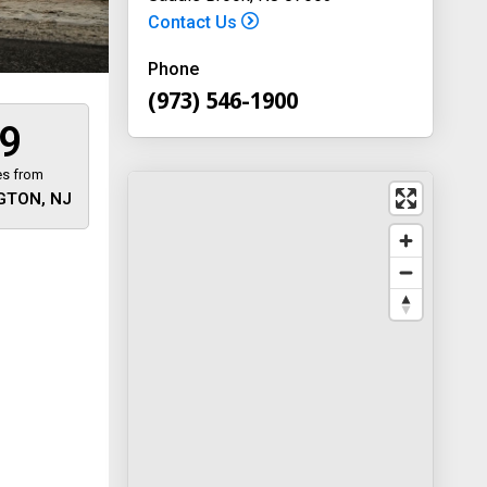
Contact Us
Phone
(973) 546-1900
9
es from
GTON, NJ
 away
y
way 46
, New
-1900
on