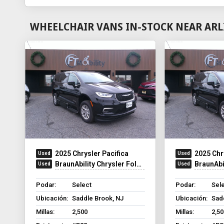
WHEELCHAIR VANS IN-STOCK NEAR ARL
2025 Chrysler Pacifica
2025 Chr
BraunAbility Chrysler Foldout XT
BraunAbilit
Podar:
Select
Podar:
Sel
Ubicación:
Saddle Brook, NJ
Ubicación:
Sad
Millas:
2,500
Millas:
2,50