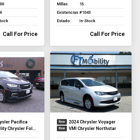
000
Millas:
15
4
Existencias:
#1043
Stock
Estado:
In-Stock
Call For Price
Call For Price
ysler Pacifica
2024 Chrysler Voyager
y Chrysler Foldout XT
VMI Chrysler Northstar