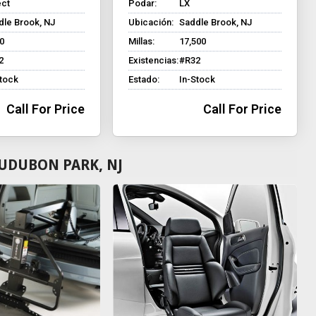
ect
Podar:
LX
dle Brook, NJ
Ubicación:
Saddle Brook, NJ
0
Millas:
17,500
2
Existencias:
#R32
Stock
Estado:
In-Stock
Call For Price
Call For Price
UDUBON PARK, NJ