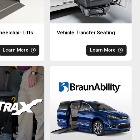
eelchair Lifts
Vehicle Transfer Seating
Learn More
Learn More