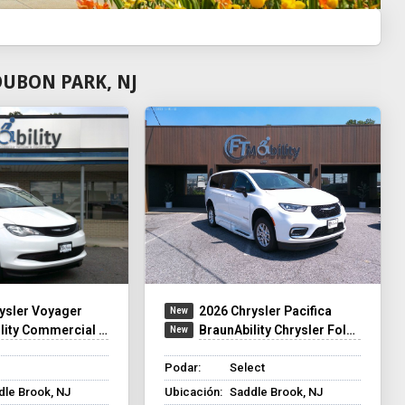
UBON PARK, NJ
ysler Voyager
2026 Chrysler Pacifica
ercial Side-Entry Chrysler Voyager
BraunAbility Chrysler Foldout XT
Podar:
Select
dle Brook, NJ
Ubicación:
Saddle Brook, NJ