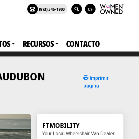
(973) 546-1900
ES
TOS
RECURSOS
CONTACTO
en AUDUBON
Imprimir
página
FTMOBILITY
Your Local Wheelchair Van Dealer: