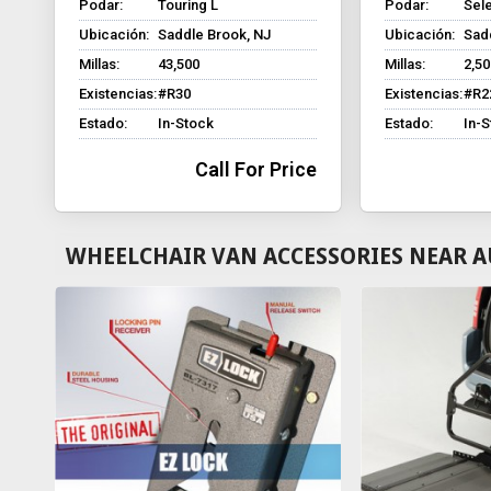
Podar:
Touring L
Podar:
Sel
Ubicación:
Saddle Brook, NJ
Ubicación:
Sad
Millas:
43,500
Millas:
2,50
Existencias:
#R30
Existencias:
#R2
Estado:
In-Stock
Estado:
In-
Call For Price
WHEELCHAIR VAN ACCESSORIES NEAR A