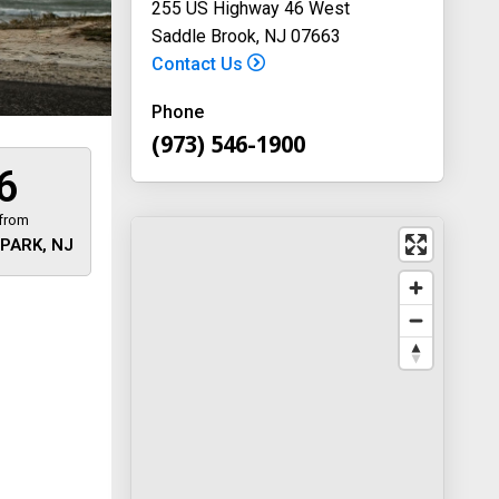
255 US Highway 46 West
Saddle Brook, NJ 07663
Contact Us
Phone
(973) 546-1900
6
 from
PARK, NJ
 away
y
way 46
, New
-1900
on