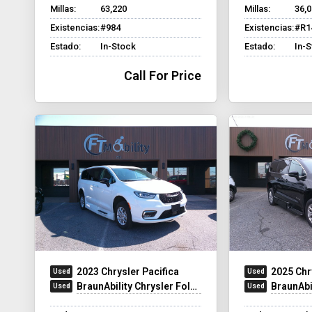
Millas:
63,220
Millas:
36,
Existencias:
#984
Existencias:
#R1
Estado:
In-Stock
Estado:
In-
Call For Price
2023 Chrysler Pacifica
2025 Chr
BraunAbility Chrysler Foldout XT
BraunAbilit