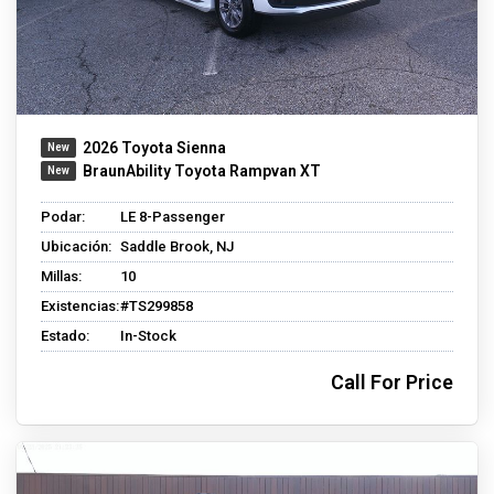
2026 Toyota Sienna
BraunAbility Toyota Rampvan XT
Podar:
LE 8-Passenger
Ubicación:
Saddle Brook, NJ
Millas:
10
Existencias:
#TS299858
Estado:
In-Stock
Call For Price