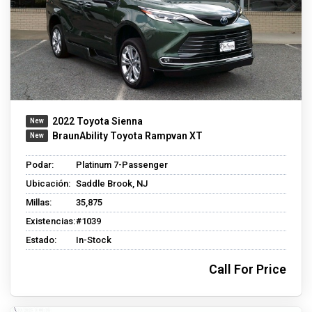
2022 Toyota Sienna
BraunAbility Toyota Rampvan XT
Podar:
Platinum 7-Passenger
Ubicación:
Saddle Brook, NJ
Millas:
35,875
Existencias:
#1039
Estado:
In-Stock
Call For Price