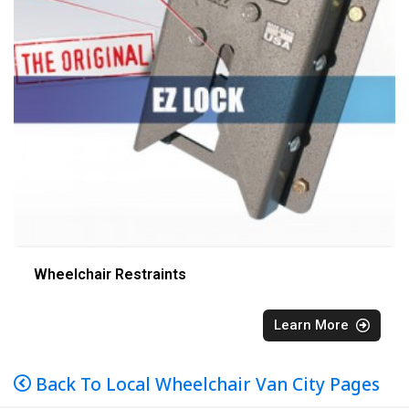
Wheelchair Restraints
Learn More
Back To Local Wheelchair Van City Pages