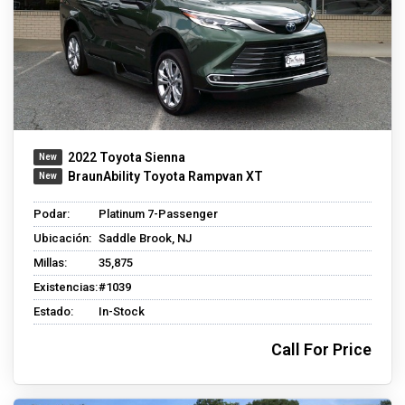
2022 Toyota Sienna
BraunAbility Toyota Rampvan XT
Podar:
Platinum 7-Passenger
Ubicación:
Saddle Brook, NJ
Millas:
35,875
Existencias:
#1039
Estado:
In-Stock
Call For Price