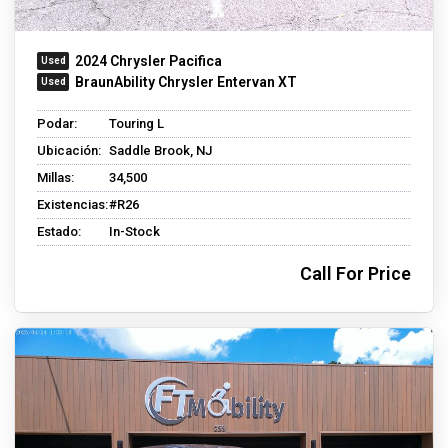
2024 Chrysler Pacifica
BraunAbility Chrysler Entervan XT
Podar:
Touring L
Ubicación:
Saddle Brook, NJ
Millas:
34,500
Existencias:
#R26
Estado:
In-Stock
Call For Price