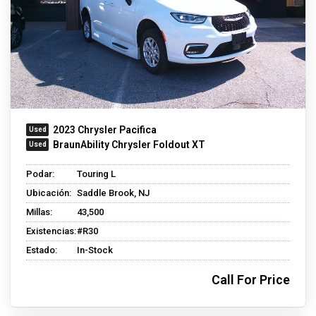
2023 Chrysler Pacifica
BraunAbility Chrysler Foldout XT
Podar:
Touring L
Ubicación:
Saddle Brook, NJ
Millas:
43,500
Existencias:
#R30
Estado:
In-Stock
Call For Price