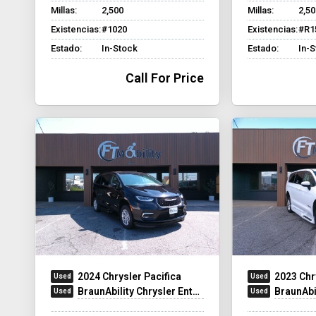
Millas:
2,500
Millas:
2,50
Existencias:
#1020
Existencias:
#R1
Estado:
In-Stock
Estado:
In-
Call For Price
2024 Chrysler Pacifica
2023 Chr
BraunAbility Chrysler Entervan XT
BraunAbilit