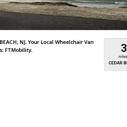
EACH, NJ. Your Local Wheelchair Van
: FTMobility.
mile
CEDAR B
About 473 miles
FTMobilit
255 US High
West
Saddle Brook
Jersey
07663
(973) 546
Location
Informati