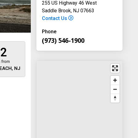
255 US Highway 46 West
Saddle Brook, NJ 07663
Contact Us
Phone
(973) 546-1900
32
s from
EACH, NJ
 away
y
way 46
, New
-1900
on