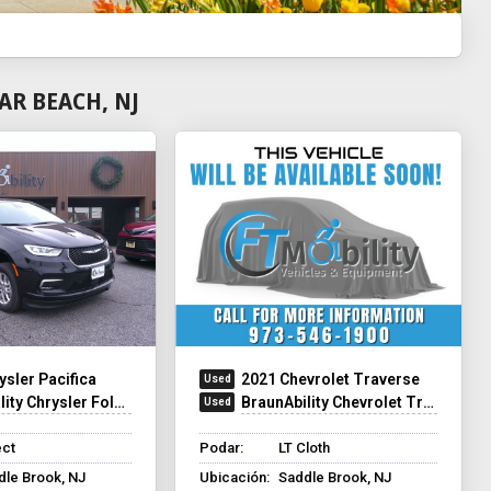
AR BEACH, NJ
ysler Pacifica
2021 Chevrolet Traverse
y Chrysler Foldout XT
BraunAbility Chevrolet Traverse - Wheelchair SUV
ect
Podar:
LT Cloth
dle Brook, NJ
Ubicación:
Saddle Brook, NJ