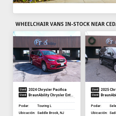
WHEELCHAIR VANS IN-STOCK NEAR CED
2024 Chrysler Pacifica
2025 Chr
BraunAbility Chrysler Entervan Xi Infloor
BraunAbilit
Podar:
Touring L
Podar:
Sel
Ubicación:
Saddle Brook, NJ
Ubicación:
Sad