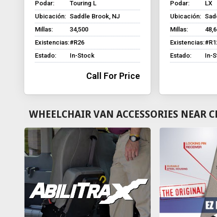
Podar:
Touring L
Podar:
LX
Ubicación:
Saddle Brook, NJ
Ubicación:
Sad
Millas:
34,500
Millas:
48,
Existencias:
#R26
Existencias:
#R1
Estado:
In-Stock
Estado:
In-
Call For Price
WHEELCHAIR VAN ACCESSORIES NEAR C