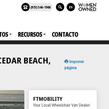
(973) 546-1900
ES
TOS
RECURSOS
CONTACTO
n CEDAR BEACH,
Imprimir
página
FTMOBILITY
Your Local Wheelchair Van Dealer: