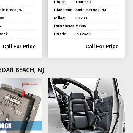
Podar:
Touring L
dle Brook, NJ
Ubicación:
Saddle Brook, NJ
600
Millas:
33,700
2
Existencias:
#1135
Stock
Estado:
In-Stock
Call For Price
Call For Price
EDAR BEACH, NJ