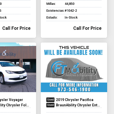
0
Millas:
44,850
5
Existencias:
#1042-2
Stock
Estado:
In-Stock
Call For Price
Call For Price
ysler Voyager
2019 Chrysler Pacifica
y Chrysler Foldout XT
BraunAbility Chrysler Entervan Xi Infloor