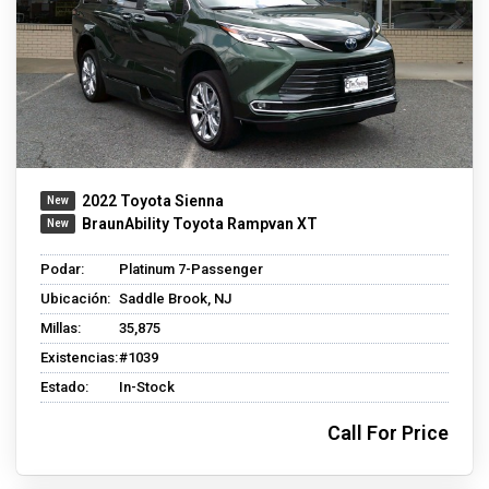
2022 Toyota Sienna
BraunAbility Toyota Rampvan XT
Podar:
Platinum 7-Passenger
Ubicación:
Saddle Brook, NJ
Millas:
35,875
Existencias:
#1039
Estado:
In-Stock
Call For Price