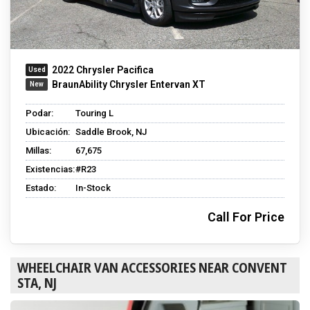
2022 Chrysler Pacifica
BraunAbility Chrysler Entervan XT
Podar:
Touring L
Ubicación:
Saddle Brook, NJ
Millas:
67,675
Existencias:
#R23
Estado:
In-Stock
Call For Price
WHEELCHAIR VAN ACCESSORIES NEAR CONVENT
STA, NJ