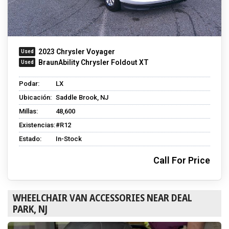
2023 Chrysler Voyager
BraunAbility Chrysler Foldout XT
Podar:
LX
Ubicación:
Saddle Brook, NJ
Millas:
48,600
Existencias:
#R12
Estado:
In-Stock
Call For Price
WHEELCHAIR VAN ACCESSORIES NEAR DEAL
PARK, NJ