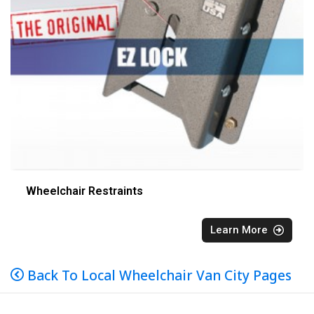
Wheelchair Restraints
Learn More
Back To Local Wheelchair Van City Pages