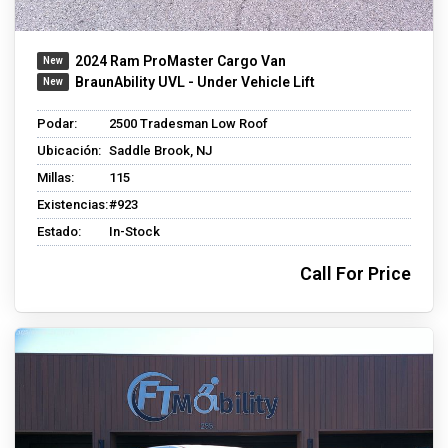
2024 Ram ProMaster Cargo Van
BraunAbility UVL - Under Vehicle Lift
Podar:
2500 Tradesman Low Roof
Ubicación:
Saddle Brook, NJ
Millas:
115
Existencias:
#923
Estado:
In-Stock
Call For Price