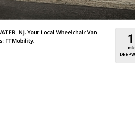
TER, NJ. Your Local Wheelchair Van
1
: FTMobility.
mil
DEEPW
About 473 miles
FTMobilit
255 US High
West
Saddle Brook
Jersey
07663
(973) 546
Location
Informati