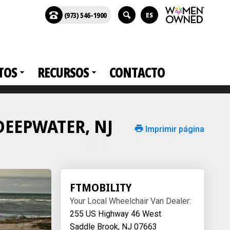
(973) 546-1900
ES
TOS
RECURSOS
CONTACTO
n DEEPWATER, NJ
Imprimir página
FTMOBILITY
Your Local Wheelchair Van Dealer:
255 US Highway 46 West
Saddle Brook, NJ 07663