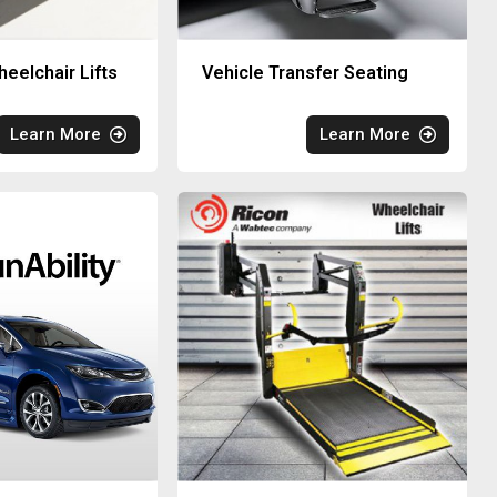
eelchair Lifts
Vehicle Transfer Seating
Learn More
Learn More