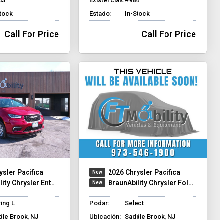
43
Existencias:
#984
Stock
Estado:
In-Stock
Call For Price
Call For Price
ysler Pacifica
2026 Chrysler Pacifica
hrysler Entervan Xi Infloor
BraunAbility Chrysler Foldout XT
ing L
Podar:
Select
dle Brook, NJ
Ubicación:
Saddle Brook, NJ