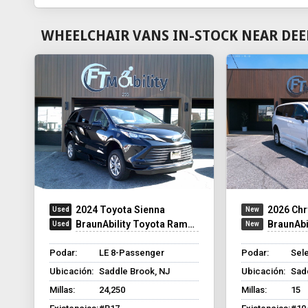
WHEELCHAIR VANS IN-STOCK NEAR DEE
2024 Toyota Sienna
2026 Chr
BraunAbility Toyota Rampvan XT
BraunAbilit
Podar:
LE 8-Passenger
Podar:
Sel
Ubicación:
Saddle Brook, NJ
Ubicación:
Sad
Millas:
24,250
Millas:
15