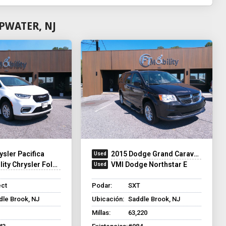
PWATER, NJ
ysler Pacifica
2015 Dodge Grand Caravan
y Chrysler Foldout XT
VMI Dodge Northstar E
ect
Podar:
SXT
dle Brook, NJ
Ubicación:
Saddle Brook, NJ
Millas:
63,220