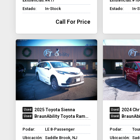
Existencias:
#R17
Existencias:
#10
Estado:
In-Stock
Estado:
In-
Call For Price
2025 Toyota Sienna
2024 Chr
BraunAbility Toyota Rampvan XT
BraunAbility C
Podar:
LE 8-Passenger
Podar:
Tour
Ubicación:
Saddle Brook, NJ
Ubicación:
Sad