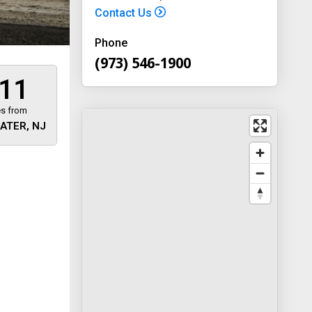
Contact Us
Phone
(973) 546-1900
11
es from
ATER, NJ
 away
y
way 46
, New
-1900
on