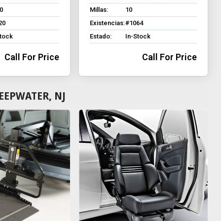
0
Millas:
10
20
Existencias:
#1064
Stock
Estado:
In-Stock
Call For Price
Call For Price
EEPWATER, NJ