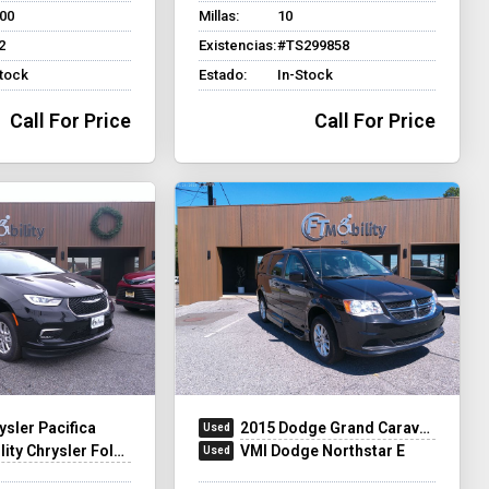
500
Millas:
10
2
Existencias:
#TS299858
Stock
Estado:
In-Stock
Call For Price
Call For Price
ysler Pacifica
2015 Dodge Grand Caravan
y Chrysler Foldout XT
VMI Dodge Northstar E