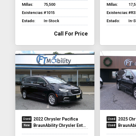
Millas:
75,500
Millas:
17,
Existencias:
#1015
Existencias:
#R3
Estado:
In-Stock
Estado:
In-
Call For Price
2022 Chrysler Pacifica
2025 Chr
BraunAbility Chrysler Entervan XT
BraunAbilit