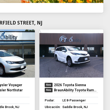
FIELD STREET, NJ
ysler Voyager
2026 Toyota Sienna
sler Northstar
BraunAbility Toyota Rampvan XT
Podar:
LE 8-Passenger
dle Brook, NJ
Ubicación:
Saddle Brook, NJ