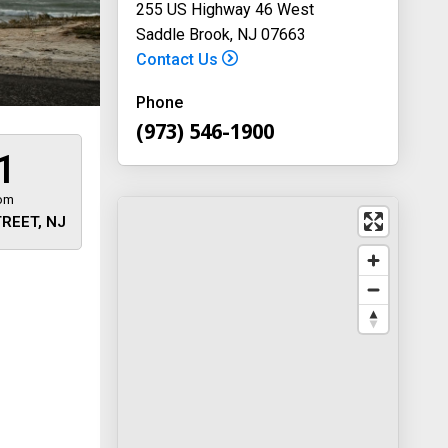
255 US Highway 46 West
Saddle Brook, NJ 07663
Contact Us
Phone
(973) 546-1900
1
rom
REET, NJ
 away
y
way 46
, New
-1900
on