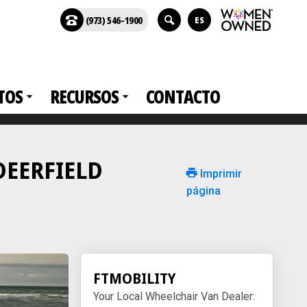
(973) 546-1900
ES
TOS
RECURSOS
CONTACTO
 DEERFIELD
Imprimir
página
FTMOBILITY
Your Local Wheelchair Van Dealer: