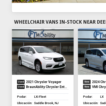
WHEELCHAIR VANS IN-STOCK NEAR DEER
2021 Chrysler Voyager
2024 Chr
BraunAbility Chrysler Entervan XT
VMI Chry
Podar:
LXi Fleet
Podar:
LX
Ubicación:
Saddle Brook, NJ
Ubicación:
Sad