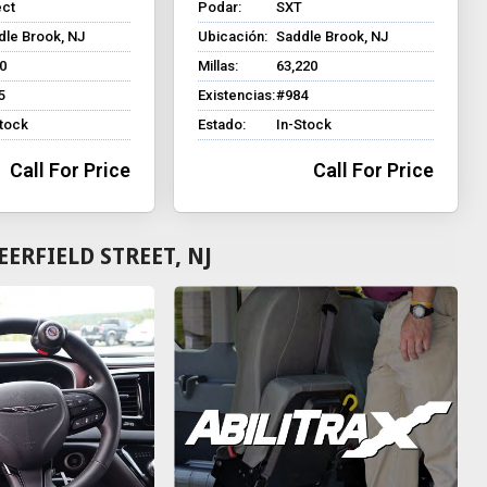
ect
Podar:
SXT
dle Brook, NJ
Ubicación:
Saddle Brook, NJ
0
Millas:
63,220
5
Existencias:
#984
Stock
Estado:
In-Stock
Call For Price
Call For Price
ERFIELD STREET, NJ