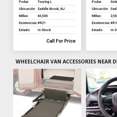
Podar:
Touring L
Podar:
Sel
Ubicación:
Saddle Brook, NJ
Ubicación:
Sad
Millas:
65,500
Millas:
2,50
Existencias:
#R21
Existencias:
#R1
Estado:
In-Stock
Estado:
In-
Call For Price
WHEELCHAIR VAN ACCESSORIES NEAR DE