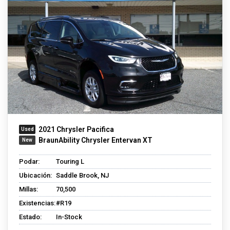
2021 Chrysler Pacifica
BraunAbility Chrysler Entervan XT
Podar:
Touring L
Ubicación:
Saddle Brook, NJ
Millas:
70,500
Existencias:
#R19
Estado:
In-Stock