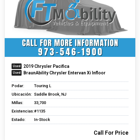
2019 Chrysler Pacifica
BraunAbility Chrysler Entervan Xi Infloor
Podar:
Touring L
Ubicación:
Saddle Brook, NJ
Millas:
33,700
Existencias:
#1135
Estado:
In-Stock
Call For Price