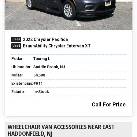
2022 Chrysler Pacifica
BraunAbility Chrysler Entervan XT
Podar:
Touring L
Ubicación:
Saddle Brook, NJ
Millas:
64,500
Existencias:
#R11
Estado:
In-Stock
Call For Price
WHEELCHAIR VAN ACCESSORIES NEAR EAST
HADDONFIELD, NJ