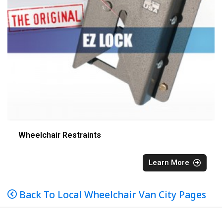
Wheelchair Restraints
Learn More
Back To Local Wheelchair Van City Pages