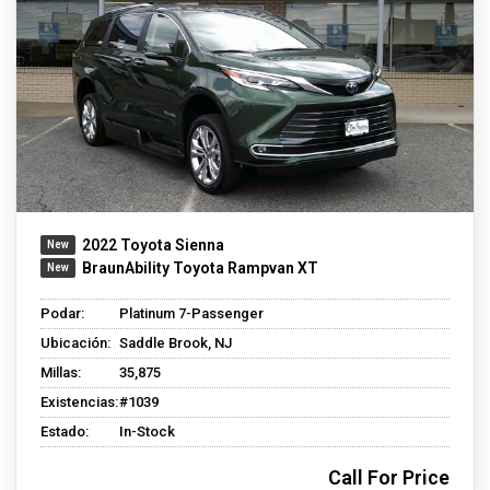
2022 Toyota Sienna
BraunAbility Toyota Rampvan XT
Podar:
Platinum 7-Passenger
Ubicación:
Saddle Brook, NJ
Millas:
35,875
Existencias:
#1039
Estado:
In-Stock
Call For Price