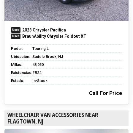
2023 Chrysler Pacifica
BraunAbility Chrysler Foldout XT
Podar:
Touring L
Ubicación:
Saddle Brook, NJ
Millas:
48,950
Existencias:
#R24
Estado:
In-Stock
Call For Price
WHEELCHAIR VAN ACCESSORIES NEAR
FLAGTOWN, NJ