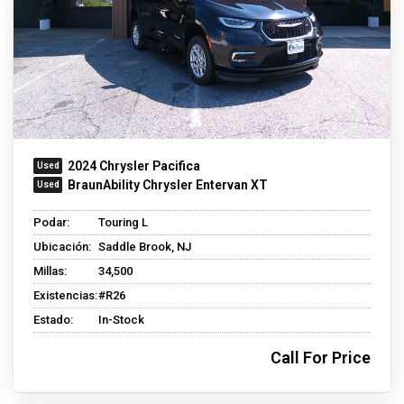
2024 Chrysler Pacifica
BraunAbility Chrysler Entervan XT
Podar:
Touring L
Ubicación:
Saddle Brook, NJ
Millas:
34,500
Existencias:
#R26
Estado:
In-Stock
Call For Price