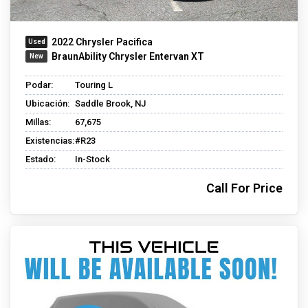
2022 Chrysler Pacifica
BraunAbility Chrysler Entervan XT
Podar:
Touring L
Ubicación:
Saddle Brook, NJ
Millas:
67,675
Existencias:
#R23
Estado:
In-Stock
Call For Price