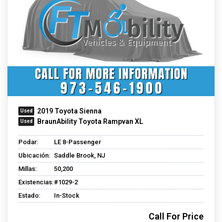
2019 Toyota Sienna
BraunAbility Toyota Rampvan XL
Podar:
LE 8-Passenger
Ubicación:
Saddle Brook, NJ
Millas:
50,200
Existencias:
#1029-2
Estado:
In-Stock
Call For Price