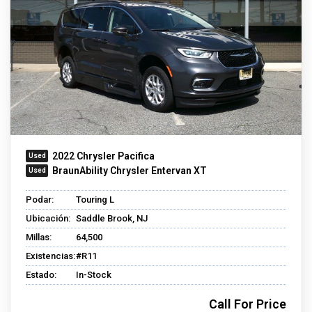
2022 Chrysler Pacifica
BraunAbility Chrysler Entervan XT
Podar:
Touring L
Ubicación:
Saddle Brook, NJ
Millas:
64,500
Existencias:
#R11
Estado:
In-Stock
Call For Price