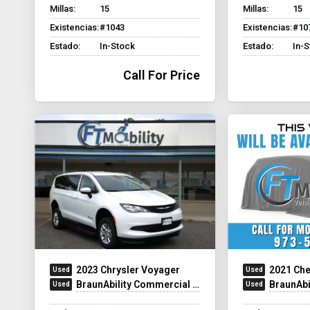
Millas:
15
Millas:
15
Existencias:
#1043
Existencias:
#10
Estado:
In-Stock
Estado:
In-
Call For Price
2023 Chrysler Voyager
2021 Che
BraunAbility Commercial Side-Entry Chrysler Voyager
BraunAbility Chev