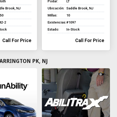
loth
Podar:
LT
dle Brook, NJ
Ubicación:
Saddle Brook, NJ
850
Millas:
10
42-2
Existencias:
#1097
Stock
Estado:
In-Stock
Call For Price
Call For Price
ARRINGTON PK, NJ