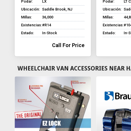
Podar:
LX
Podar:
LT C
Ubicación:
Saddle Brook, NJ
Ubicación:
Sad
Millas:
36,000
Millas:
44,
Existencias:
#R14
Existencias:
#10
Estado:
In-Stock
Estado:
In-
Call For Price
WHEELCHAIR VAN ACCESSORIES NEAR H