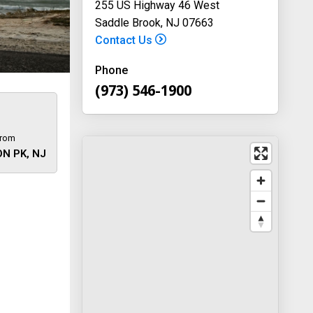
255 US Highway 46 West
Saddle Brook, NJ 07663
Contact Us
Phone
(973) 546-1900
9
from
N PK, NJ
 away
y
way 46
, New
-1900
on