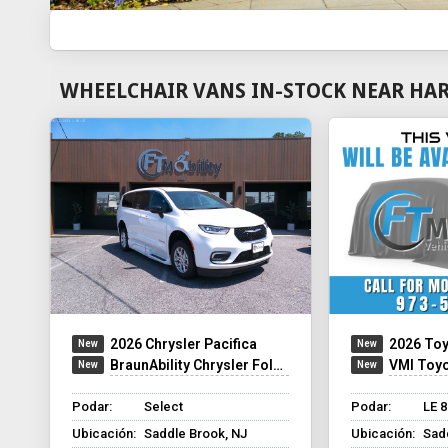
WHEELCHAIR VANS IN-STOCK NEAR HAR
2026 Chrysler Pacifica
2026 Toy
BraunAbility Chrysler Foldout XT
VMI Toyota Sien
Podar:
Select
Podar:
LE 
Ubicación:
Saddle Brook, NJ
Ubicación:
Sad