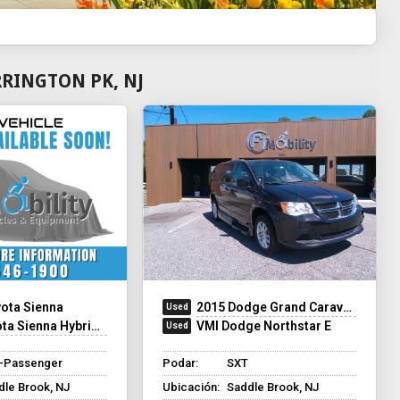
RINGTON PK, NJ
ota Sienna
2015 Dodge Grand Caravan
na Hybrid - Rear Entry - FWD
VMI Dodge Northstar E
8-Passenger
Podar:
SXT
dle Brook, NJ
Ubicación:
Saddle Brook, NJ