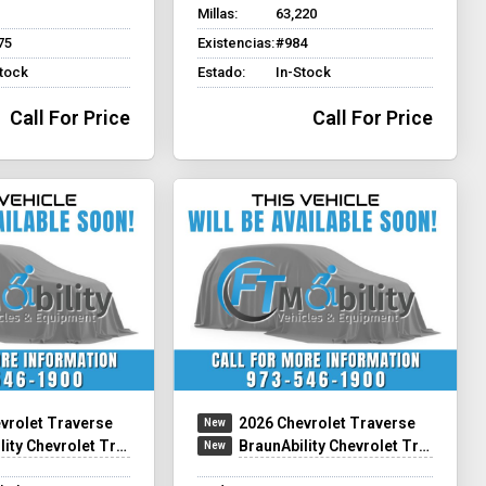
Millas:
63,220
75
Existencias:
#984
Stock
Estado:
In-Stock
Call For Price
Call For Price
vrolet Traverse
2026 Chevrolet Traverse
rolet Traverse - Wheelchair SUV
BraunAbility Chevrolet Traverse - Wheelchair SUV