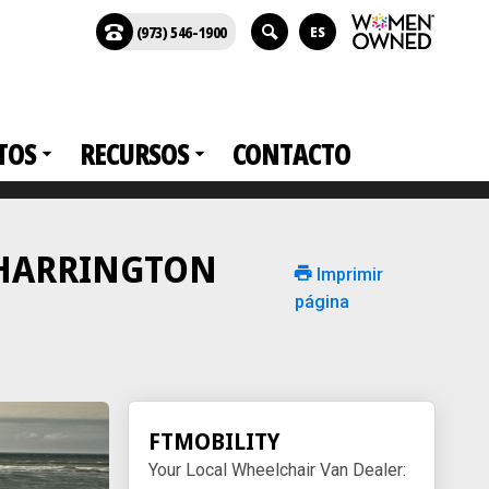
(973) 546-1900
ES
TOS
RECURSOS
CONTACTO
en HARRINGTON
Imprimir
página
FTMOBILITY
Your Local Wheelchair Van Dealer: