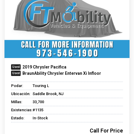
2019 Chrysler Pacifica
BraunAbility Chrysler Entervan Xi Infloor
Podar:
Touring L
Ubicación:
Saddle Brook, NJ
Millas:
33,700
Existencias:
#1135
Estado:
In-Stock
Call For Price