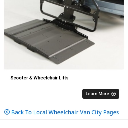
Scooter & Wheelchair Lifts
Learn More
Back To Local Wheelchair Van City Pages