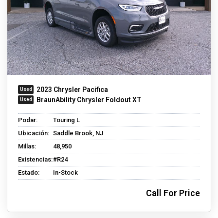
2023 Chrysler Pacifica
BraunAbility Chrysler Foldout XT
Podar:
Touring L
Ubicación:
Saddle Brook, NJ
Millas:
48,950
Existencias:
#R24
Estado:
In-Stock
Call For Price