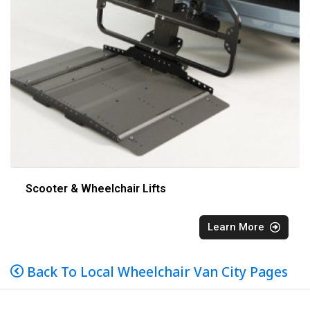
Scooter & Wheelchair Lifts
Learn More
Back To Local Wheelchair Van City Pages