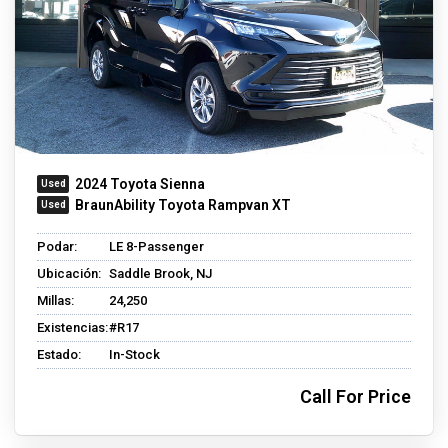
2024 Toyota Sienna
BraunAbility Toyota Rampvan XT
Podar:
LE 8-Passenger
Ubicación:
Saddle Brook, NJ
Millas:
24,250
Existencias:
#R17
Estado:
In-Stock
Call For Price