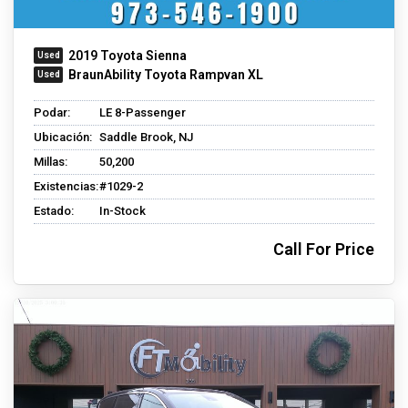
2019 Toyota Sienna
BraunAbility Toyota Rampvan XL
Podar:
LE 8-Passenger
Ubicación:
Saddle Brook, NJ
Millas:
50,200
Existencias:
#1029-2
Estado:
In-Stock
Call For Price