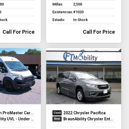
200
Millas:
2,500
5
Existencias:
#1020
Stock
Estado:
In-Stock
Call For Price
Call For Price
ProMaster Cargo Van
2022 Chrysler Pacifica
UVL - Under Vehicle Lift
BraunAbility Chrysler Entervan XT