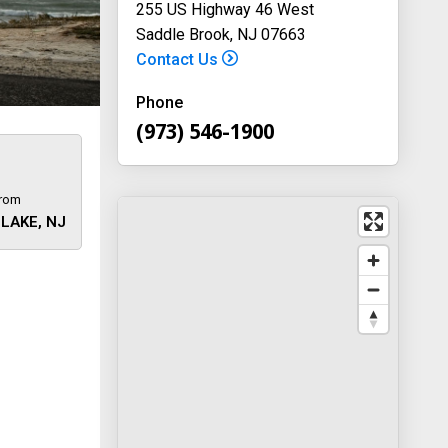
255 US Highway 46 West
Saddle Brook, NJ 07663
Contact Us
Phone
(973) 546-1900
9
from
LAKE, NJ
 away
y
way 46
, New
-1900
on