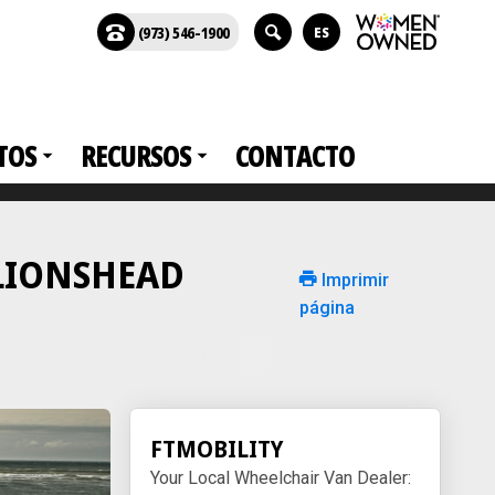
(973) 546-1900
ES
TOS
RECURSOS
CONTACTO
n LIONSHEAD
Imprimir
página
FTMOBILITY
Your Local Wheelchair Van Dealer: