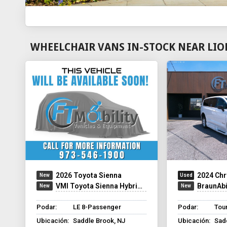
WHEELCHAIR VANS IN-STOCK NEAR LIO
2026 Toyota Sienna
2024 Chr
VMI Toyota Sienna Hybrid - Rear Entry - FWD
BraunAbilit
Podar:
LE 8-Passenger
Podar:
Tour
Ubicación:
Saddle Brook, NJ
Ubicación:
Sad