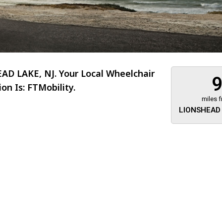
D LAKE, NJ. Your Local Wheelchair
n Is: FTMobility.
miles 
LIONSHEAD 
About 473 miles
FTMobilit
255 US High
West
Saddle Brook
Jersey
07663
(973) 546
Location
Informati