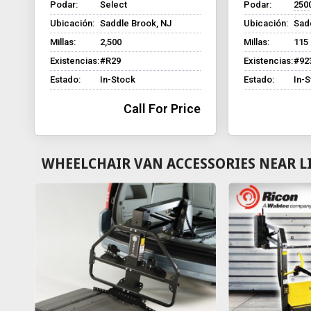
Podar:
Select
Podar:
2500
Ubicación:
Saddle Brook, NJ
Ubicación:
Sad
Millas:
2,500
Millas:
115
Existencias:
#R29
Existencias:
#92
Estado:
In-Stock
Estado:
In-
Call For Price
WHEELCHAIR VAN ACCESSORIES NEAR L