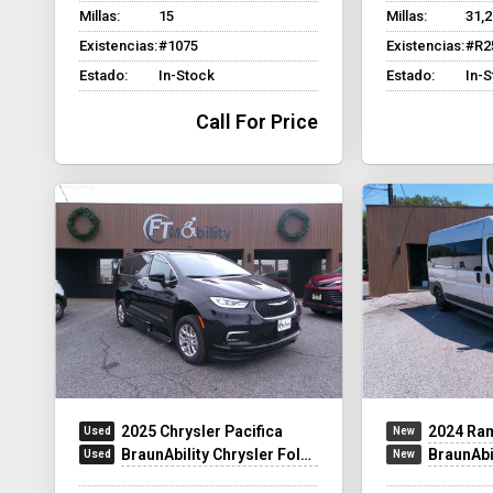
Millas:
15
Millas:
31,
Existencias:
#1075
Existencias:
#R2
Estado:
In-Stock
Estado:
In-
Call For Price
2025 Chrysler Pacifica
2024 Ram 
BraunAbility Chrysler Foldout XT
BraunAbility 