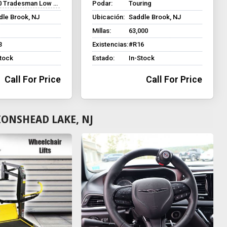
 Tradesman Low Roof
Podar:
Touring
dle Brook, NJ
Ubicación:
Saddle Brook, NJ
Millas:
63,000
3
Existencias:
#R16
Stock
Estado:
In-Stock
Call For Price
Call For Price
IONSHEAD LAKE, NJ