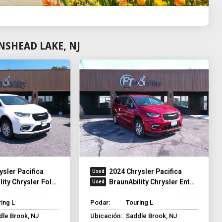
NSHEAD LAKE, NJ
ysler Pacifica
2024 Chrysler Pacifica
y Chrysler Foldout XT
BraunAbility Chrysler Entervan Xi Infloor
ing L
Podar:
Touring L
dle Brook, NJ
Ubicación:
Saddle Brook, NJ