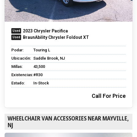
2023 Chrysler Pacifica
BraunAbility Chrysler Foldout XT
Podar:
Touring L
Ubicación:
Saddle Brook, NJ
Millas:
43,500
Existencias:
#R30
Estado:
In-Stock
Call For Price
WHEELCHAIR VAN ACCESSORIES NEAR MAYVILLE,
NJ