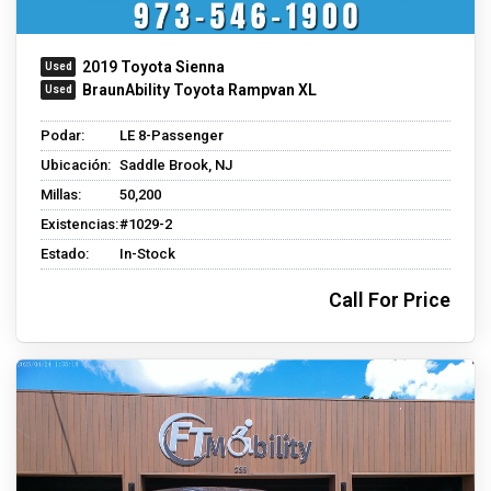
2019 Toyota Sienna
BraunAbility Toyota Rampvan XL
Podar:
LE 8-Passenger
Ubicación:
Saddle Brook, NJ
Millas:
50,200
Existencias:
#1029-2
Estado:
In-Stock
Call For Price