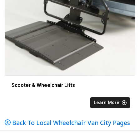
Scooter & Wheelchair Lifts
Learn More
Back To Local Wheelchair Van City Pages