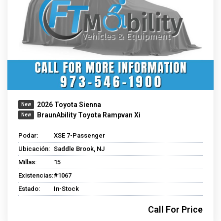
2026 Toyota Sienna
BraunAbility Toyota Rampvan Xi
Podar:
XSE 7-Passenger
Ubicación:
Saddle Brook, NJ
Millas:
15
Existencias:
#1067
Estado:
In-Stock
Call For Price