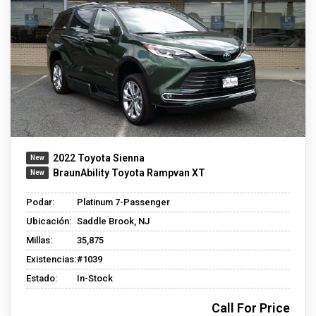
2022 Toyota Sienna
BraunAbility Toyota Rampvan XT
Podar:
Platinum 7-Passenger
Ubicación:
Saddle Brook, NJ
Millas:
35,875
Existencias:
#1039
Estado:
In-Stock
Call For Price