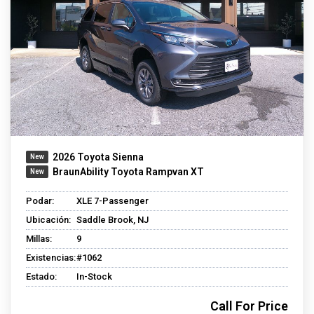
2026 Toyota Sienna
BraunAbility Toyota Rampvan XT
Podar:
XLE 7-Passenger
Ubicación:
Saddle Brook, NJ
Millas:
9
Existencias:
#1062
Estado:
In-Stock
Call For Price