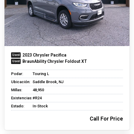
2023 Chrysler Pacifica
BraunAbility Chrysler Foldout XT
Podar:
Touring L
Ubicación:
Saddle Brook, NJ
Millas:
48,950
Existencias:
#R24
Estado:
In-Stock
Call For Price