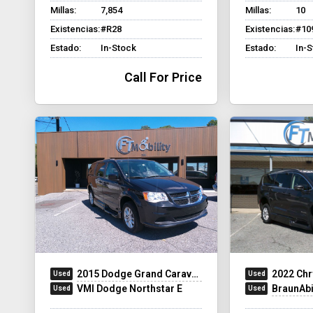
Millas:
7,854
Millas:
10
Existencias:
#R28
Existencias:
#10
Estado:
In-Stock
Estado:
In-
Call For Price
2015 Dodge Grand Caravan
2022 Chr
VMI Dodge Northstar E
BraunAbilit