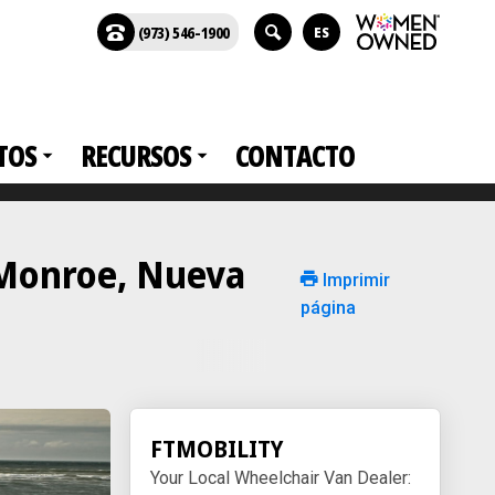
(973) 546-1900
ES
TOS
RECURSOS
CONTACTO
n Monroe, Nueva
Imprimir
página
FTMOBILITY
Your Local Wheelchair Van Dealer: