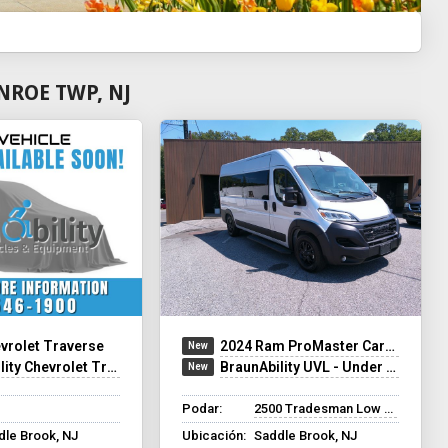
NROE TWP, NJ
vrolet Traverse
2024 Ram ProMaster Cargo Van
rolet Traverse - Wheelchair SUV
BraunAbility UVL - Under Vehicle Lift
Podar:
2500 Tradesman Low Roof
dle Brook, NJ
Ubicación:
Saddle Brook, NJ