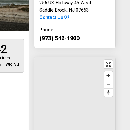
255 US Highway 46 West
Saddle Brook, NJ 07663
Contact Us
Phone
(973) 546-1900
42
s from
 TWP, NJ
 away
y
way 46
, New
-1900
on