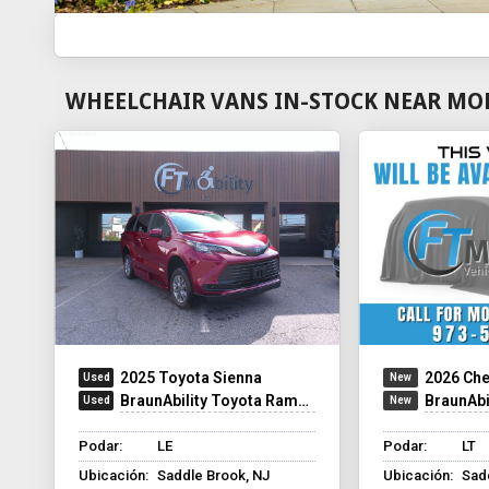
WHEELCHAIR VANS IN-STOCK NEAR MO
2025 Toyota Sienna
2026 Che
BraunAbility Toyota Rampvan XT
BraunAbility Chev
Podar:
LE
Podar:
LT
Ubicación:
Saddle Brook, NJ
Ubicación:
Sad