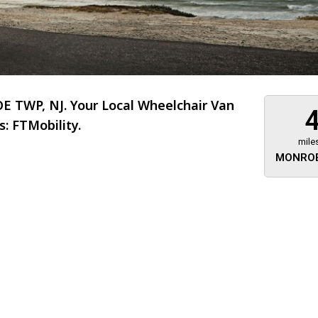
TWP, NJ. Your Local Wheelchair Van
: FTMobility.
mile
MONROE
About 473 miles
FTMobilit
255 US High
West
Saddle Brook
Jersey
07663
(973) 546
Location
Informati