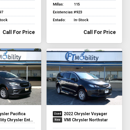
Millas:
115
97
Existencias:
#923
Stock
Estado:
In-Stock
Call For Price
Call For Price
ysler Pacifica
2022 Chrysler Voyager
y Chrysler Entervan XT
VMI Chrysler Northstar