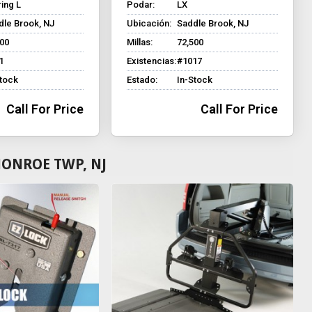
ing L
Podar:
LX
dle Brook, NJ
Ubicación:
Saddle Brook, NJ
500
Millas:
72,500
1
Existencias:
#1017
Stock
Estado:
In-Stock
Call For Price
Call For Price
MONROE TWP, NJ