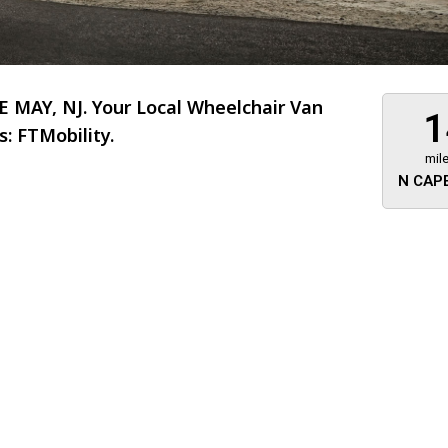
 MAY, NJ. Your Local Wheelchair Van
1
: FTMobility.
mil
N CAPE
About 473 miles
FTMobilit
255 US High
West
Saddle Brook
Jersey
07663
(973) 546
Location
Informati