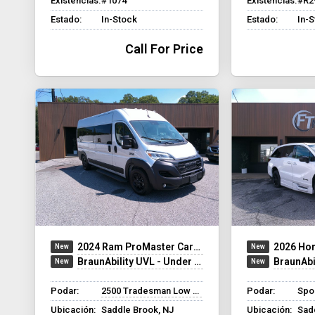
Existencias:
#1074
Existencias:
#R2
Estado:
In-Stock
Estado:
In-
Call For Price
2024 Ram ProMaster Cargo Van
2026 Ho
BraunAbility UVL - Under Vehicle Lift
BraunAbilit
Podar:
2500 Tradesman Low Roof
Podar:
Spo
Ubicación:
Saddle Brook, NJ
Ubicación:
Sad