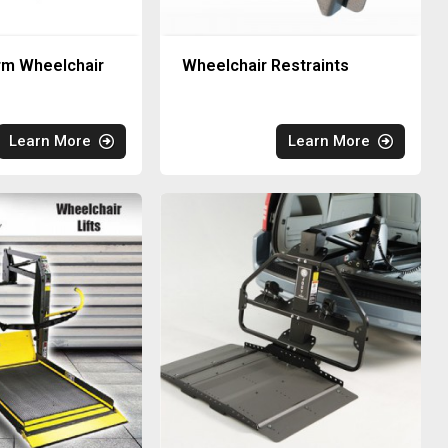
rm Wheelchair
Wheelchair Restraints
Learn More
Learn More