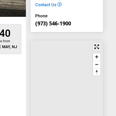
Contact Us
Phone
(973) 546-1900
40
es from
 MAY, NJ
 away
y
way 46
, New
-1900
on