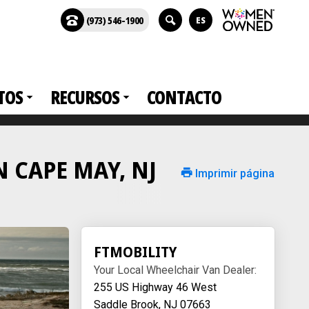
(973) 546-1900
ES
TOS
RECURSOS
CONTACTO
 N CAPE MAY, NJ
Imprimir página
FTMOBILITY
Your Local Wheelchair Van Dealer:
255 US Highway 46 West
Saddle Brook, NJ 07663