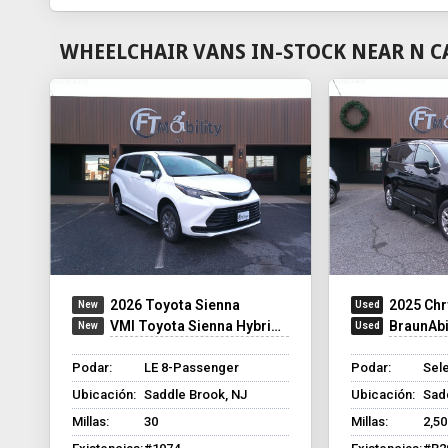
WHEELCHAIR VANS IN-STOCK NEAR N CA
2026 Toyota Sienna
2025 Chr
VMI Toyota Sienna Hybrid - Rear Entry - FWD
BraunAbilit
Podar:
LE 8-Passenger
Podar:
Sel
Ubicación:
Saddle Brook, NJ
Ubicación:
Sad
Millas:
30
Millas:
2,50