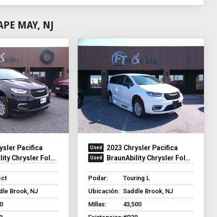
PE MAY, NJ
ysler Pacifica
2023 Chrysler Pacifica
y Chrysler Foldout XT
BraunAbility Chrysler Foldout XT
ect
Podar:
Touring L
dle Brook, NJ
Ubicación:
Saddle Brook, NJ
0
Millas:
43,500