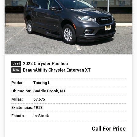
2022 Chrysler Pacifica
BraunAbility Chrysler Entervan XT
Podar:
Touring L
Ubicación:
Saddle Brook, NJ
Millas:
67,675
Existencias:
#R23
Estado:
In-Stock
Call For Price