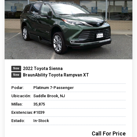
2022 Toyota Sienna
BraunAbility Toyota Rampvan XT
Podar:
Platinum 7-Passenger
Ubicación:
Saddle Brook, NJ
Millas:
35,875
Existencias:
#1039
Estado:
In-Stock
Call For Price