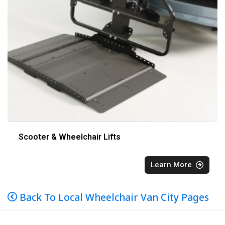
Scooter & Wheelchair Lifts
Learn More
Back To Local Wheelchair Van City Pages