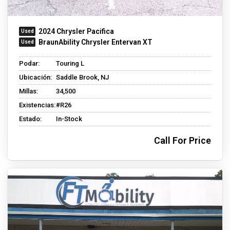
2024 Chrysler Pacifica
BraunAbility Chrysler Entervan XT
Podar:
Touring L
Ubicación:
Saddle Brook, NJ
Millas:
34,500
Existencias:
#R26
Estado:
In-Stock
Call For Price