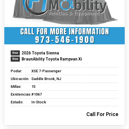
2026 Toyota Sienna
BraunAbility Toyota Rampvan Xi
Podar:
XSE 7-Passenger
Ubicación:
Saddle Brook, NJ
Millas:
15
Existencias:
#1067
Estado:
In-Stock
Call For Price