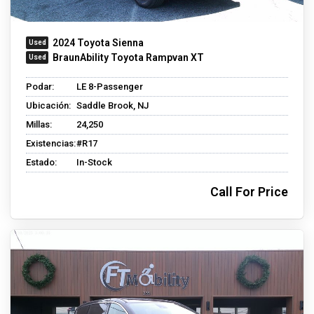
2024 Toyota Sienna
BraunAbility Toyota Rampvan XT
Podar:
LE 8-Passenger
Ubicación:
Saddle Brook, NJ
Millas:
24,250
Existencias:
#R17
Estado:
In-Stock
Call For Price