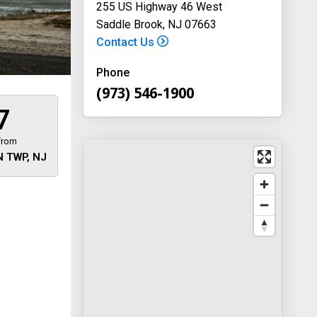
255 US Highway 46 West
Saddle Brook, NJ 07663
Contact Us
Phone
(973) 546-1900
7
from
 TWP, NJ
 away
y
way 46
, New
-1900
on