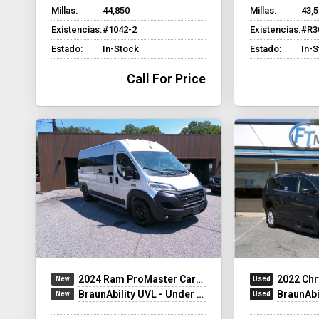
Millas:
44,850
Millas:
43,
Existencias:
#1042-2
Existencias:
#R3
Estado:
In-Stock
Estado:
In-
Call For Price
2024 Ram ProMaster Cargo Van
2022 Chr
BraunAbility UVL - Under Vehicle Lift
BraunAbilit