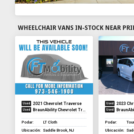
WHEELCHAIR VANS IN-STOCK NEAR PRI
2021 Chevrolet Traverse
2023 Chr
BraunAbility Chevrolet Traverse - Wheelchair SUV
BraunAbilit
Podar:
LT Cloth
Podar:
Tour
Ubicación:
Saddle Brook, NJ
Ubicación:
Sad