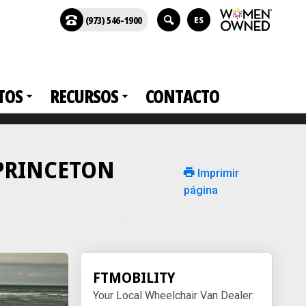
(973) 546-1900
ES
TOS
RECURSOS
CONTACTO
n PRINCETON
Imprimir
página
FTMOBILITY
Your Local Wheelchair Van Dealer: