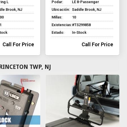
ing L
Podar:
LE 8-Passenger
dle Brook, NJ
Ubicación:
Saddle Brook, NJ
500
Millas:
10
1
Existencias:
#TS299858
Stock
Estado:
In-Stock
Call For Price
Call For Price
RINCETON TWP, NJ