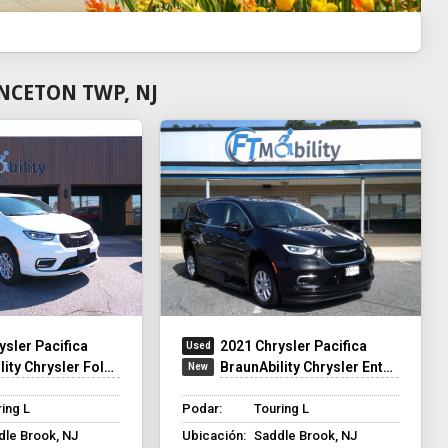
NCETON TWP, NJ
ysler Pacifica
2021 Chrysler Pacifica
y Chrysler Foldout XT
BraunAbility Chrysler Entervan XT
ing L
Podar:
Touring L
dle Brook, NJ
Ubicación:
Saddle Brook, NJ