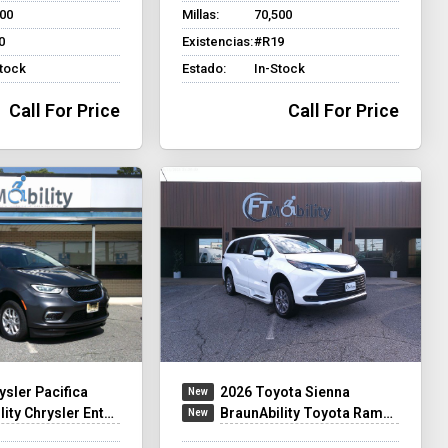
500
Millas:
70,500
0
Existencias:
#R19
Stock
Estado:
In-Stock
Call For Price
Call For Price
ysler Pacifica
2026 Toyota Sienna
y Chrysler Entervan XT
BraunAbility Toyota Rampvan XT