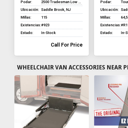
Podar:
2500 Tradesman Low Roof
Podar:
Tour
Ubicación:
Saddle Brook, NJ
Ubicación:
Sad
Millas:
115
Millas:
64,
Existencias:
#923
Existencias:
#R1
Estado:
In-Stock
Estado:
In-
Call For Price
WHEELCHAIR VAN ACCESSORIES NEAR P