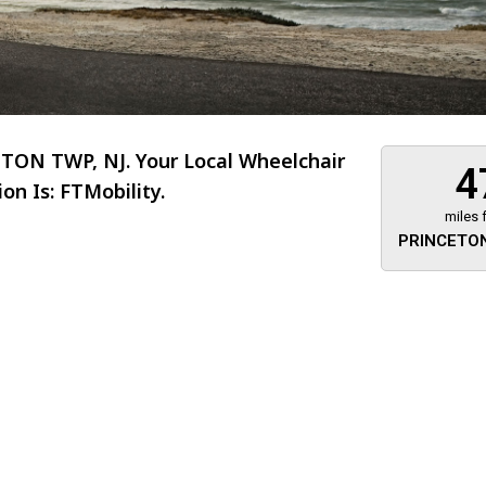
ON TWP, NJ. Your Local Wheelchair
4
n Is: FTMobility.
miles 
PRINCETON
About 473 miles
FTMobilit
255 US High
West
Saddle Brook
Jersey
07663
(973) 546
Location
Informati