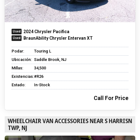
2024 Chrysler Pacifica
BraunAbility Chrysler Entervan XT
Podar:
Touring L
Ubicación:
Saddle Brook, NJ
Millas:
34,500
Existencias:
#R26
Estado:
In-Stock
Call For Price
WHEELCHAIR VAN ACCESSORIES NEAR S HARRISN
TWP, NJ