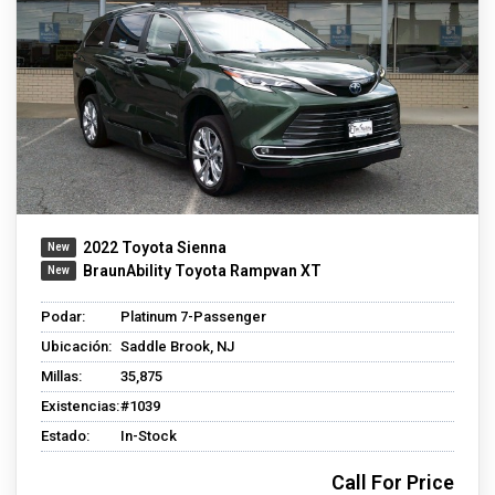
2022 Toyota Sienna
BraunAbility Toyota Rampvan XT
Podar:
Platinum 7-Passenger
Ubicación:
Saddle Brook, NJ
Millas:
35,875
Existencias:
#1039
Estado:
In-Stock
Call For Price