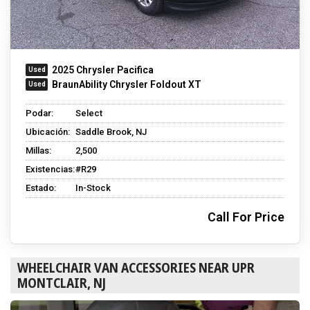
2025 Chrysler Pacifica
BraunAbility Chrysler Foldout XT
Podar:
Select
Ubicación:
Saddle Brook, NJ
Millas:
2,500
Existencias:
#R29
Estado:
In-Stock
Call For Price
WHEELCHAIR VAN ACCESSORIES NEAR UPR
MONTCLAIR, NJ