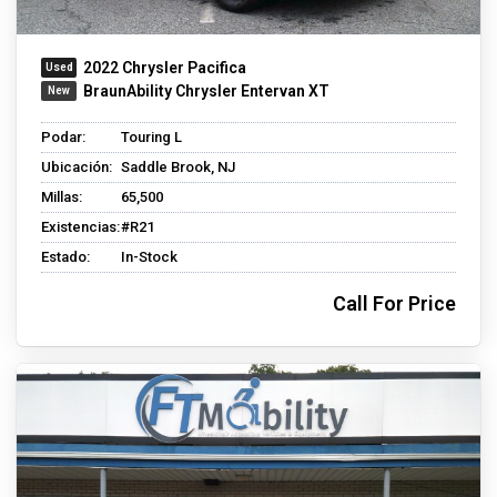
2022 Chrysler Pacifica
BraunAbility Chrysler Entervan XT
Podar:
Touring L
Ubicación:
Saddle Brook, NJ
Millas:
65,500
Existencias:
#R21
Estado:
In-Stock
Call For Price