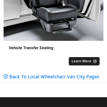
Vehicle Transfer Seating
Learn More
Back To Local Wheelchair Van City Pages