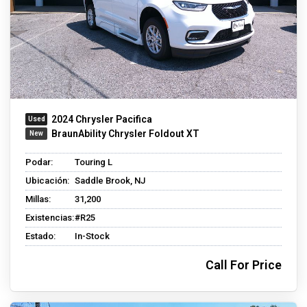
2024 Chrysler Pacifica
BraunAbility Chrysler Foldout XT
Podar:
Touring L
Ubicación:
Saddle Brook, NJ
Millas:
31,200
Existencias:
#R25
Estado:
In-Stock
Call For Price