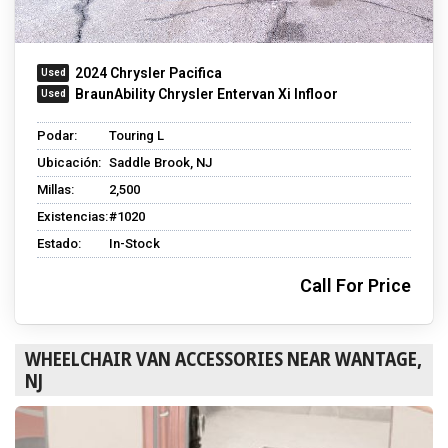
2024 Chrysler Pacifica
BraunAbility Chrysler Entervan Xi Infloor
Podar:
Touring L
Ubicación:
Saddle Brook, NJ
Millas:
2,500
Existencias:
#1020
Estado:
In-Stock
Call For Price
WHEELCHAIR VAN ACCESSORIES NEAR WANTAGE,
NJ