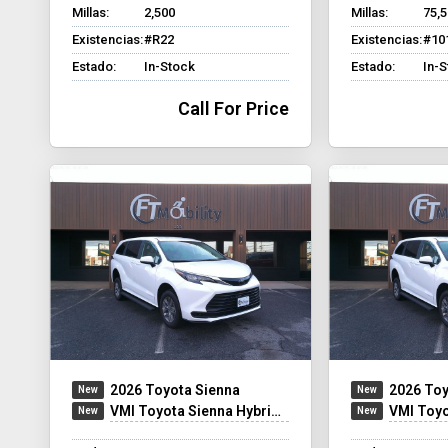
Millas:
2,500
Millas:
75,
Existencias:
#R22
Existencias:
#10
Estado:
In-Stock
Estado:
In-
Call For Price
2026 Toyota Sienna
2026 Toy
VMI Toyota Sienna Hybrid - Rear Entry - FWD
VMI Toyota Sien