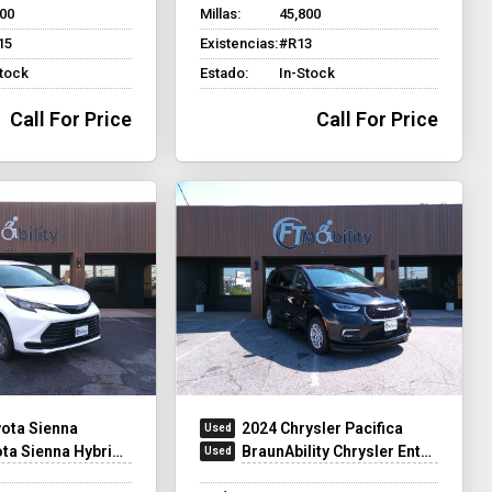
500
Millas:
45,800
15
Existencias:
#R13
Stock
Estado:
In-Stock
Call For Price
Call For Price
ota Sienna
2024 Chrysler Pacifica
na Hybrid - Rear Entry - FWD
BraunAbility Chrysler Entervan XT