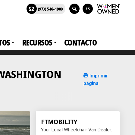
(973) 546-1900
ES
TOS
RECURSOS
CONTACTO
en WASHINGTON
Imprimir
página
FTMOBILITY
Your Local Wheelchair Van Dealer: