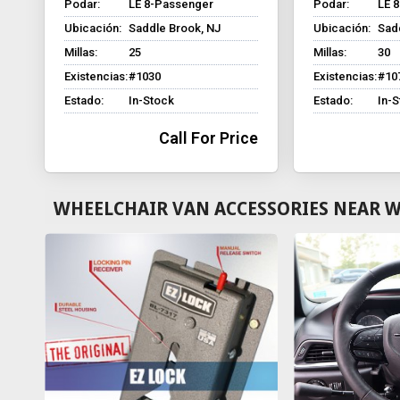
Podar:
LE 8-Passenger
Podar:
LE 
Ubicación:
Saddle Brook, NJ
Ubicación:
Sad
Millas:
25
Millas:
30
Existencias:
#1030
Existencias:
#10
Estado:
In-Stock
Estado:
In-
Call For Price
WHEELCHAIR VAN ACCESSORIES NEAR W