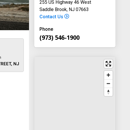
255 US Highway 46 West
Saddle Brook, NJ 07663
Contact Us
Phone
(973) 546-1900
m
REET, NJ
 away
y
way 46
, New
-1900
on