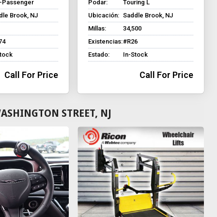
8-Passenger
Podar:
Touring L
dle Brook, NJ
Ubicación:
Saddle Brook, NJ
Millas:
34,500
74
Existencias:
#R26
Stock
Estado:
In-Stock
Call For Price
Call For Price
ASHINGTON STREET, NJ