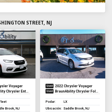
HINGTON STREET, NJ
ysler Voyager
2022 Chrysler Voyager
y Chrysler Entervan XT
BraunAbility Chrysler Foldout
Fleet
Podar:
LX
dle Brook, NJ
Ubicación:
Saddle Brook, NJ