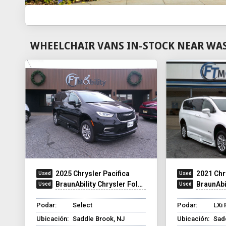
WHEELCHAIR VANS IN-STOCK NEAR WAS
2025 Chrysler Pacifica
2021 Chr
BraunAbility Chrysler Foldout XT
BraunAbilit
Podar:
Select
Podar:
LXi 
Ubicación:
Saddle Brook, NJ
Ubicación:
Sad