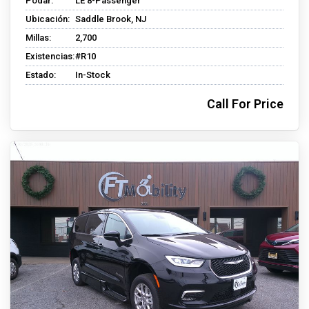
Podar:
LE 8-Passenger
Ubicación:
Saddle Brook, NJ
Millas:
2,700
Existencias:
#R10
Estado:
In-Stock
Call For Price