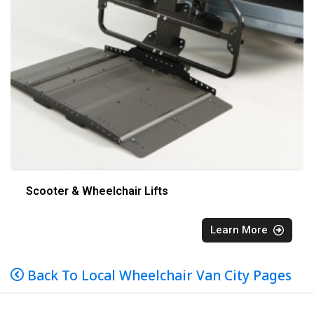
Scooter & Wheelchair Lifts
Learn More
Back To Local Wheelchair Van City Pages