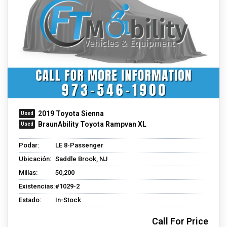
2019 Toyota Sienna
BraunAbility Toyota Rampvan XL
Podar:
LE 8-Passenger
Ubicación:
Saddle Brook, NJ
Millas:
50,200
Existencias:
#1029-2
Estado:
In-Stock
Call For Price