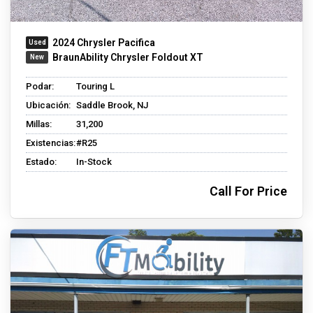
2024 Chrysler Pacifica
BraunAbility Chrysler Foldout XT
Podar:
Touring L
Ubicación:
Saddle Brook, NJ
Millas:
31,200
Existencias:
#R25
Estado:
In-Stock
Call For Price