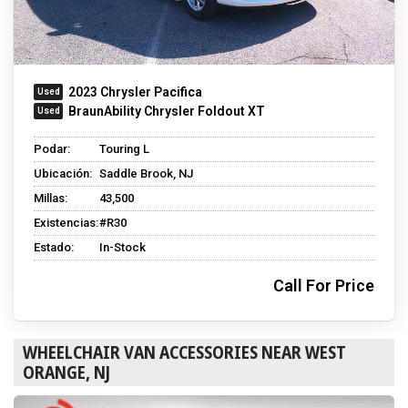
2023 Chrysler Pacifica
BraunAbility Chrysler Foldout XT
Podar:
Touring L
Ubicación:
Saddle Brook, NJ
Millas:
43,500
Existencias:
#R30
Estado:
In-Stock
Call For Price
WHEELCHAIR VAN ACCESSORIES NEAR WEST
ORANGE, NJ