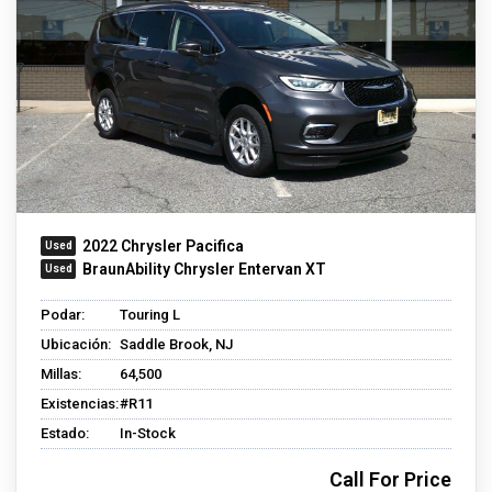
2022 Chrysler Pacifica
BraunAbility Chrysler Entervan XT
Podar:
Touring L
Ubicación:
Saddle Brook, NJ
Millas:
64,500
Existencias:
#R11
Estado:
In-Stock
Call For Price