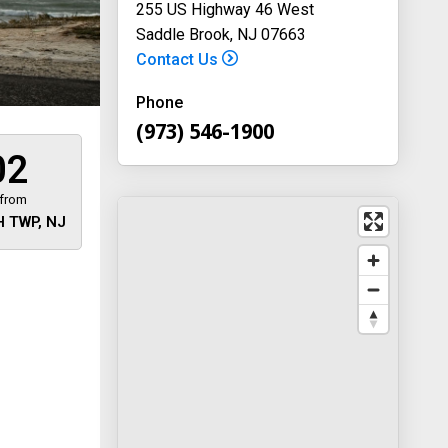
255 US Highway 46 West
Saddle Brook, NJ 07663
Contact Us
Phone
(973) 546-1900
02
 from
 TWP, NJ
 away
y
way 46
, New
-1900
on