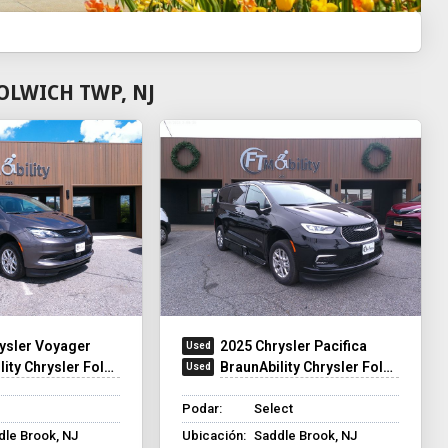
OLWICH TWP, NJ
ysler Voyager
2025 Chrysler Pacifica
y Chrysler Foldout XT
BraunAbility Chrysler Foldout XT
Podar:
Select
dle Brook, NJ
Ubicación:
Saddle Brook, NJ