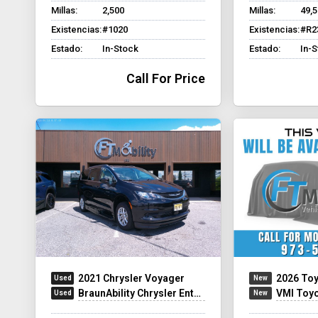
Millas:
2,500
Millas:
49,
Existencias:
#1020
Existencias:
#R2
Estado:
In-Stock
Estado:
In-
Call For Price
2021 Chrysler Voyager
2026 Toy
BraunAbility Chrysler Entervan XT
VMI Toyota Sien