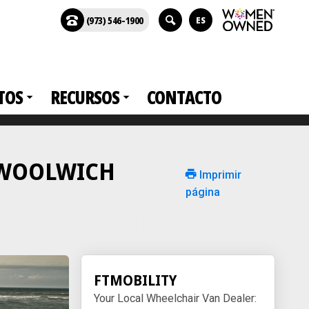
(973) 546-1900
ES
TOS
RECURSOS
CONTACTO
en WOOLWICH
Imprimir
página
FTMOBILITY
Your Local Wheelchair Van Dealer: