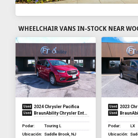
WHEELCHAIR VANS IN-STOCK NEAR WO
2024 Chrysler Pacifica
2023 Chr
BraunAbility Chrysler Entervan Xi Infloor
BraunAbilit
Podar:
Touring L
Podar:
LX
Ubicación:
Saddle Brook, NJ
Ubicación:
Sad