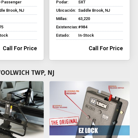
8-Passenger
Podar:
SXT
dle Brook, NJ
Ubicación:
Saddle Brook, NJ
Millas:
63,220
75
Existencias:
#984
Stock
Estado:
In-Stock
Call For Price
Call For Price
WOOLWICH TWP, NJ