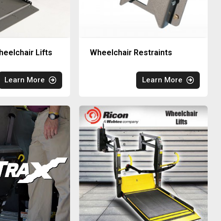
eelchair Lifts
Wheelchair Restraints
Learn More
Learn More