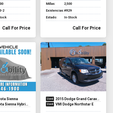
500
Millas:
2,500
3-2
Existencias:
#R29
Stock
Estado:
In-Stock
Call For Price
Call For Price
ota Sienna
2015 Dodge Grand Caravan
na Hybrid - Rear Entry - FWD
VMI Dodge Northstar E