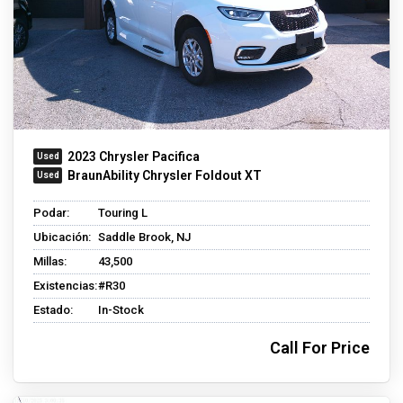
2023 Chrysler Pacifica
BraunAbility Chrysler Foldout XT
Podar:
Touring L
Ubicación:
Saddle Brook, NJ
Millas:
43,500
Existencias:
#R30
Estado:
In-Stock
Call For Price