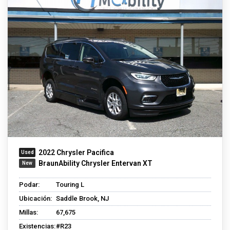
2022 Chrysler Pacifica
BraunAbility Chrysler Entervan XT
Podar:
Touring L
Ubicación:
Saddle Brook, NJ
Millas:
67,675
Existencias:
#R23