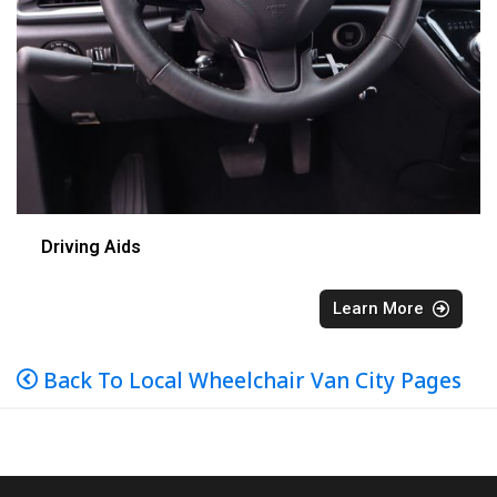
Driving Aids
Learn More
Back To Local Wheelchair Van City Pages