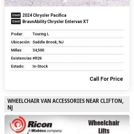
2024 Chrysler Pacifica
BraunAbility Chrysler Entervan XT
Podar:
Touring L
Ubicación:
Saddle Brook, NJ
Millas:
34,500
Existencias:
#R26
Estado:
In-Stock
Call For Price
WHEELCHAIR VAN ACCESSORIES NEAR CLIFTON,
NJ