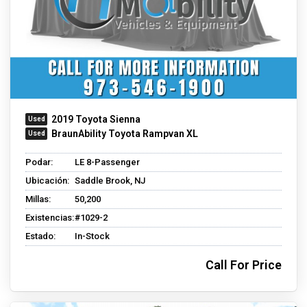
2019 Toyota Sienna
BraunAbility Toyota Rampvan XL
Podar:
LE 8-Passenger
Ubicación:
Saddle Brook, NJ
Millas:
50,200
Existencias:
#1029-2
Estado:
In-Stock
Call For Price