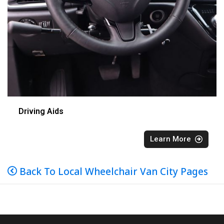
Driving Aids
Learn More
Back To Local Wheelchair Van City Pages