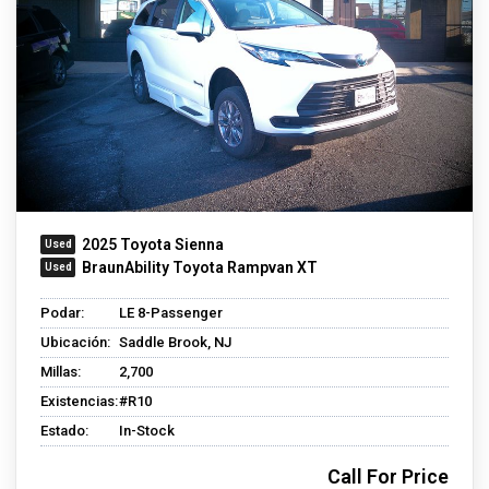
2025 Toyota Sienna
BraunAbility Toyota Rampvan XT
Podar:
LE 8-Passenger
Ubicación:
Saddle Brook, NJ
Millas:
2,700
Existencias:
#R10
Estado:
In-Stock
Call For Price