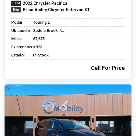
2022 Chrysler Pacifica
BraunAbility Chrysler Entervan XT
Podar:
Touring L
Ubicación:
Saddle Brook, NJ
Millas:
67,675
Existencias:
#R23
Estado:
In-Stock
Call For Price